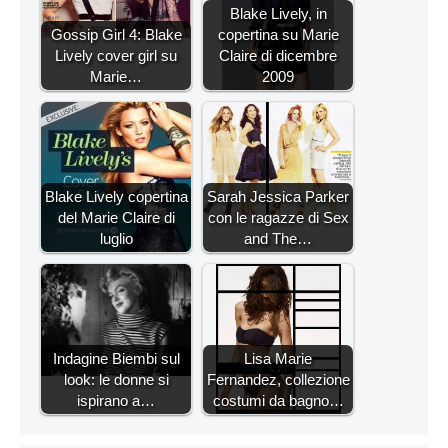
Blake Lively, in
Gossip Girl 4: Blake
copertina su Marie
Lively cover girl su
Claire di dicembre
Marie…
2009
Blake Lively copertina
Sarah Jessica Parker
del Marie Claire di
con le ragazze di Sex
luglio
and The…
Indagine Biembi sul
Lisa Marie
look: le donne si
Fernandez, collezione
ispirano a…
costumi da bagno…