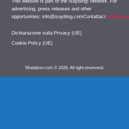
This website is part of the IsayBlog! network. For
advertising, press releases and other
opportunities:
info@isayblog.comContattaci
:
info@isa
Dichiarazione sulla Privacy (UE)
Cookie Policy (UE)
Modalizer.com © 2026. All right reserverd.