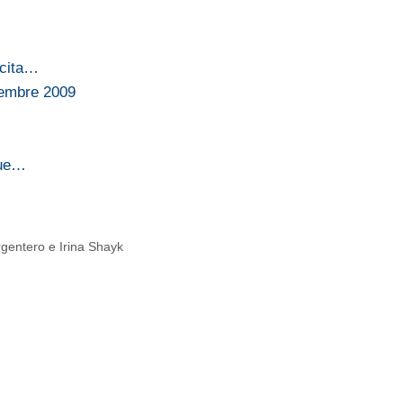
scita…
icembre 2009
gue…
rgentero e Irina Shayk