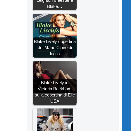
Leighton Meester e
Blake…
Blake Lively copertina
del Marie Claire di
luglio
Blake Lively in
Victoria Beckham
sulla copertina di Elle
USA