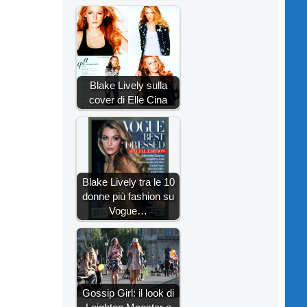
Blake Lively sulla
cover di Elle Cina
Blake Lively tra le 10
donne più fashion su
Vogue…
Gossip Girl: il look di