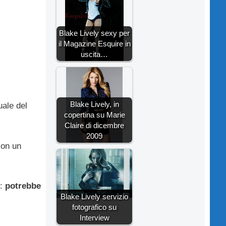
Blake Lively sexy per
il Magazine Esquire in
uscita…
Blake Lively, in
uale del
copertina su Marie
Claire di dicembre
2009
con un
p:
potrebbe
Blake Lively servizio
fotografico su
Interview