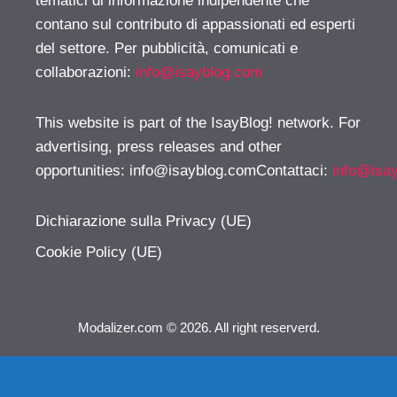
tematici di informazione indipendente che
contano sul contributo di appassionati ed esperti
del settore. Per pubblicità, comunicati e
collaborazioni:
info@isayblog.com
This website is part of the IsayBlog! network. For
advertising, press releases and other
opportunities:
info@isayblog.comContattaci
:
info@isa
Dichiarazione sulla Privacy (UE)
Cookie Policy (UE)
Modalizer.com © 2026. All right reserverd.