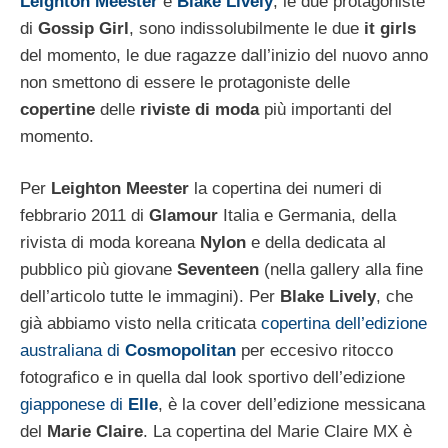
Leighton Meester
e
Blake Lively
, le due protagoniste
di
Gossip Girl
, sono indissolubilmente le due
it girls
del momento, le due ragazze dall’inizio del nuovo anno
non smettono di essere le protagoniste delle
copertine
delle
riviste di moda
più importanti del
momento.
Per
Leighton Meester
la copertina dei numeri di
febbrario 2011 di
Glamour
Italia e Germania, della
rivista di moda koreana
Nylon
e della dedicata al
pubblico più giovane
Seventeen
(nella gallery alla fine
dell’articolo tutte le immagini). Per
Blake Lively
, che
già abbiamo visto nella criticata
copertina dell’edizione
australiana di
Cosmopolitan
per eccesivo ritocco
fotografico e in quella dal look sportivo dell’edizione
giapponese di
Elle
, è la cover dell’edizione messicana
del
Marie Claire
. La copertina del Marie Claire MX è