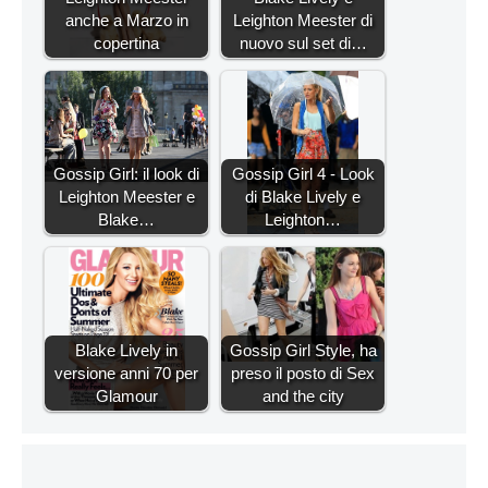
anche a Marzo in
Leighton Meester di
copertina
nuovo sul set di…
Gossip Girl: il look di
Gossip Girl 4 - Look
Leighton Meester e
di Blake Lively e
Blake…
Leighton…
Blake Lively in
Gossip Girl Style, ha
versione anni 70 per
preso il posto di Sex
Glamour
and the city