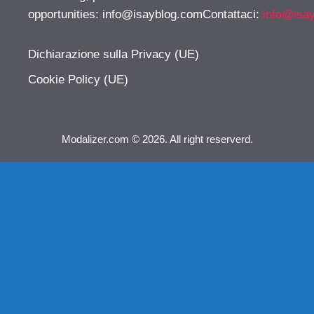
opportunities:
info@isayblog.comContattaci
:
info@isa
Dichiarazione sulla Privacy (UE)
Cookie Policy (UE)
Modalizer.com © 2026. All right reserverd.