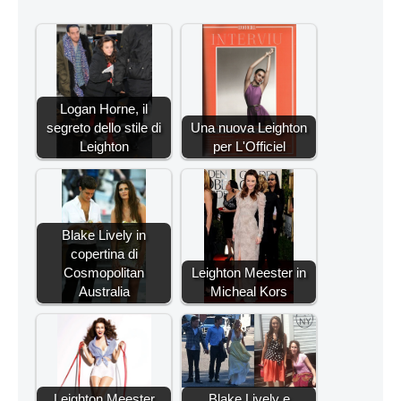
Logan Horne, il
segreto dello stile di
Una nuova Leighton
Leighton
per L'Officiel
Blake Lively in
copertina di
Cosmopolitan
Leighton Meester in
Australia
Micheal Kors
Leighton Meester
Blake Lively e