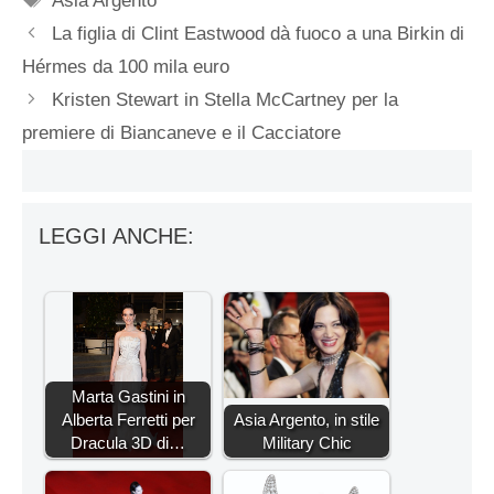
Asia Argento
La figlia di Clint Eastwood dà fuoco a una Birkin di
Hérmes da 100 mila euro
Kristen Stewart in Stella McCartney per la
premiere di Biancaneve e il Cacciatore
LEGGI ANCHE:
Marta Gastini in
Alberta Ferretti per
Asia Argento, in stile
Dracula 3D di…
Military Chic