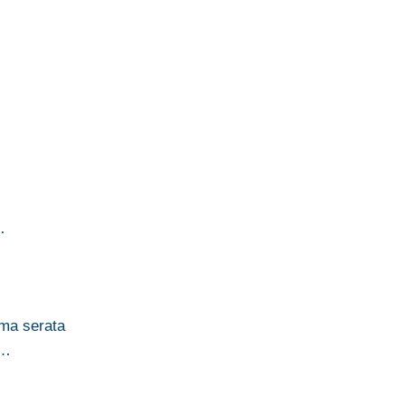
…
…
ima serata
i…