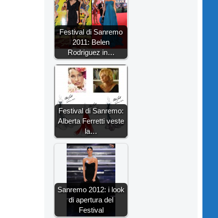
Festival di Sanremo
2011: Belen
Rodriguez in…
Festival di Sanremo:
Alberta Ferretti veste
la…
Sanremo 2012: i look
di apertura del
Festival