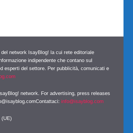
 del network IsayBlog! la cui rete editoriale
 informazione indipendente che contano sul
d esperti del settore. Per pubblicità, comunicati e
log.com
 IsayBlog! network. For advertising, press releases
fo@isayblog.comContattaci
:
info@isayblog.com
y (UE)