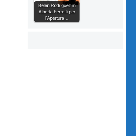
Belen Rodriguez in
Alberta Ferretti per
l'Apertura…