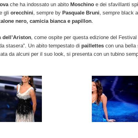
zova
che ha indossato un abito
Moschino
e dei sfavillanti spi
e gli
orecchini
, sempre by
Pasquale Bruni
, sempre black a
alone nero, camicia bianca e papillon
.
a
dell’Ariston
, come ospite per questa edizione del Festival
da stasera”. Un abito tempestato di
paillettes
con una bella 
icata da alcuni per il suo look, si presenta con un tubino sem