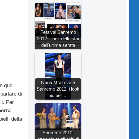
Festival Sanremo
2012: i look delle star
dell'ultima serata
Ivana Mrazova a
n quel
Sanremo 2012: i look
parlare di
più belli…
li. Per
berta
elli della
Sanremo 2010,