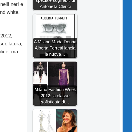
speciale sugli abiti di
nelli neri e
Antonella Clerici
nd white.
 2012,
A Milano Moda Donna
scollatura,
Alberta Ferretti lancia
plice, ma
la nuova…
Milano Fashion Week
2012: la classe
sofisticata di…