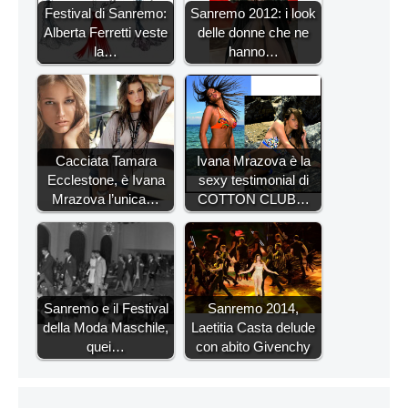
Festival di Sanremo:
Sanremo 2012: i look
Alberta Ferretti veste
delle donne che ne
la…
hanno…
Cacciata Tamara
Ivana Mrazova è la
Ecclestone, è Ivana
sexy testimonial di
Mrazova l’unica…
COTTON CLUB…
Sanremo e il Festival
Sanremo 2014,
della Moda Maschile,
Laetitia Casta delude
quei…
con abito Givenchy