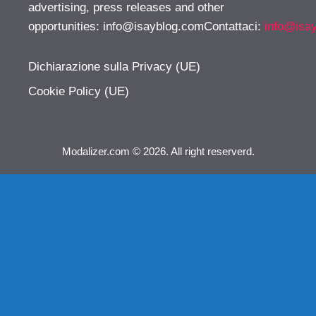
advertising, press releases and other
opportunities:
info@isayblog.comContattaci
:
info@isa
Dichiarazione sulla Privacy (UE)
Cookie Policy (UE)
Modalizer.com © 2026. All right reserverd.