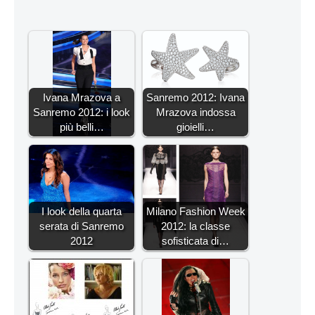
Ivana Mrazova a
Sanremo 2012: Ivana
Sanremo 2012: i look
Mrazova indossa
più belli…
gioielli…
I look della quarta
Milano Fashion Week
serata di Sanremo
2012: la classe
2012
sofisticata di…