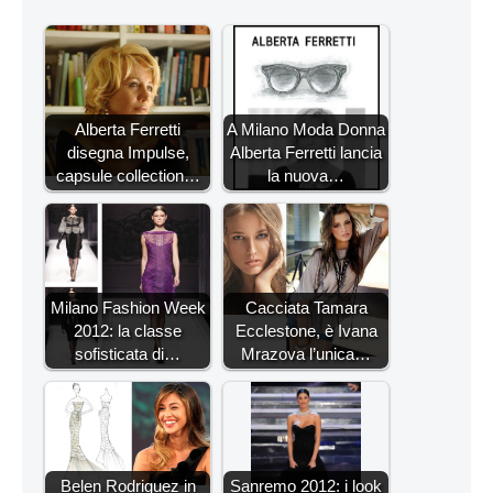
Alberta Ferretti
A Milano Moda Donna
disegna Impulse,
Alberta Ferretti lancia
capsule collection…
la nuova…
Milano Fashion Week
Cacciata Tamara
2012: la classe
Ecclestone, è Ivana
sofisticata di…
Mrazova l’unica…
Belen Rodriguez in
Sanremo 2012: i look