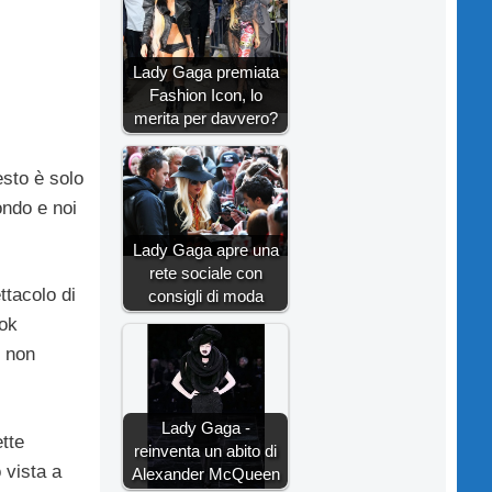
Lady Gaga premiata
Fashion Icon, lo
merita per davvero?
esto è solo
ondo e noi
Lady Gaga apre una
rete sociale con
ttacolo di
consigli di moda
ook
i non
Lady Gaga -
tte
reinventa un abito di
 vista a
Alexander McQueen