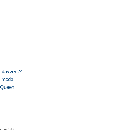
r davvero?
i moda
McQueen
ic in 3D