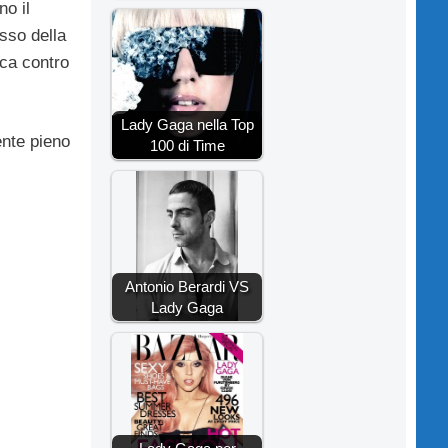
no il
sso della
rca contro
Lady Gaga nella Top
ente pieno
100 di Time
Antonio Berardi VS
Lady Gaga