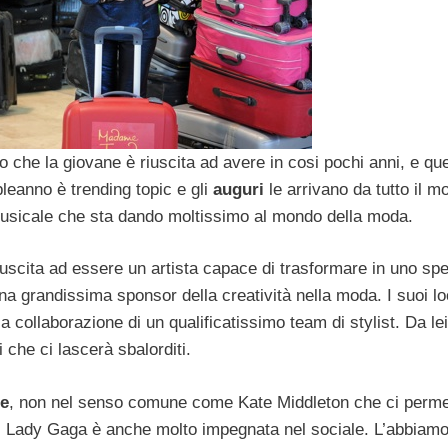
o che la giovane è riuscita ad avere in cosi pochi anni, e qu
pleanno è trending topic e gli
auguri
le arrivano da tutto il m
usicale che sta dando moltissimo al mondo della moda.
scita ad essere un artista capace di trasformare in uno spe
a grandissima sponsor della creatività nella moda. I suoi l
a collaborazione di un qualificatissimo team di stylist. Da le
he ci lascerà sbalorditi.
le
, non nel senso comune come Kate Middleton che ci perme
a, Lady Gaga è anche molto impegnata nel sociale. L’abbiamo