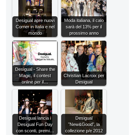
Desigual apre nuovi
Moda italiana, il calo
Corner in Italia e nel
sarà del 13% per il
mondo
prossimo anno
Desigual - Share the
Magic, il contest
Christian Lacroix per
online per il…
Desigual
Desigual lancia i
Desigual
Desigual Fun Day
"New&Good", la
con sconti, premi…
collezione p/e 2012