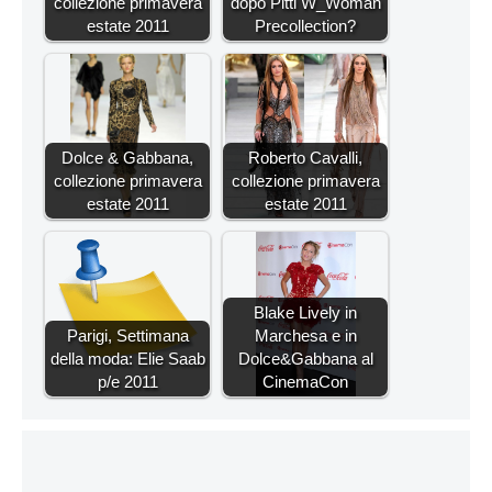
collezione primavera
dopo Pitti W_Woman
estate 2011
Precollection?
Dolce & Gabbana,
Roberto Cavalli,
collezione primavera
collezione primavera
estate 2011
estate 2011
Blake Lively in
Parigi, Settimana
Marchesa e in
della moda: Elie Saab
Dolce&Gabbana al
p/e 2011
CinemaCon