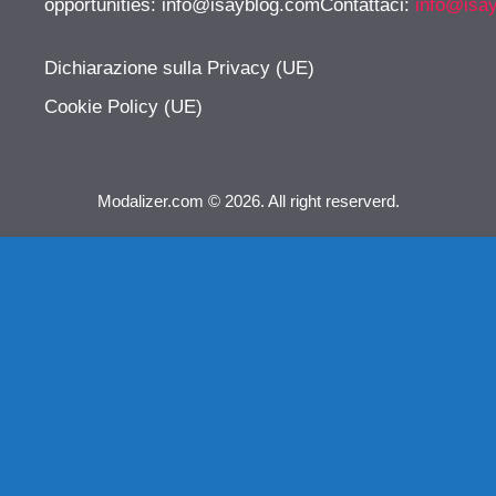
opportunities:
info@isayblog.comContattaci
:
info@isa
Dichiarazione sulla Privacy (UE)
Cookie Policy (UE)
Modalizer.com © 2026. All right reserverd.