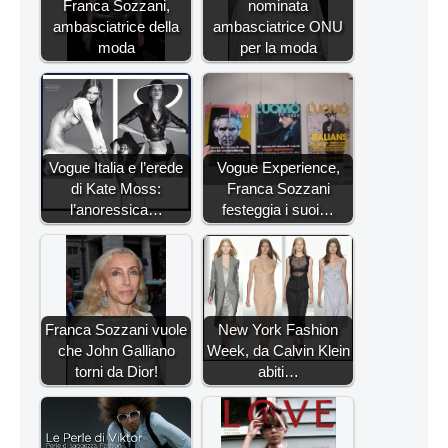
Franca Sozzani,
nominata
ambasciatrice della
ambasciatrice ONU
moda
per la moda
Vogue Italia e l’erede
Vogue Experience,
di Kate Moss:
Franca Sozzani
l’anoressica…
festeggia i suoi…
Franca Sozzani vuole
New York Fashion
che John Galliano
Week, da Calvin Klein
torni da Dior!
abiti…