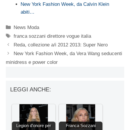
New York Fashion Week, da Calvin Klein
abiti…
Categorie
News Moda
Tag
franca sozzani direttore vogue italia
Reda, collezione a/i 2012 2013: Super Nero
New York Fashion Week, da Vera Wang seducenti
minidress e power color
LEGGI ANCHE:
Legion d'onore per
Franca Sozzani