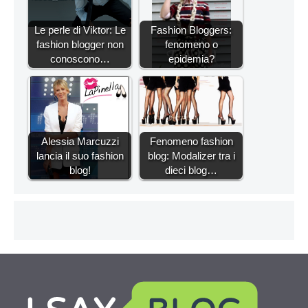
Le perle di Viktor: Le
Fashion Bloggers:
fashion blogger non
fenomeno o
conoscono…
epidemia?
Alessia Marcuzzi
Fenomeno fashion
lancia il suo fashion
blog: Modalizer tra i
blog!
dieci blog…