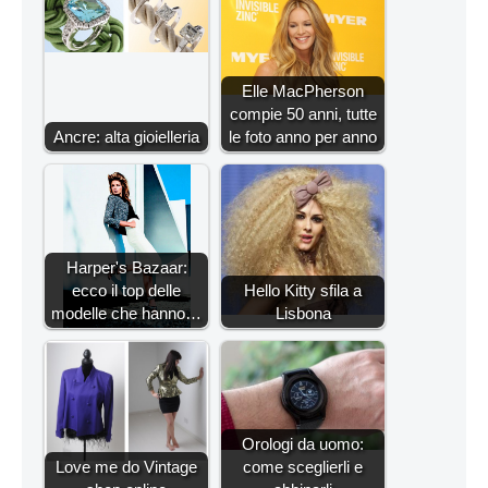
Elle MacPherson
compie 50 anni, tutte
Ancre: alta gioielleria
le foto anno per anno
Harper's Bazaar:
ecco il top delle
Hello Kitty sfila a
modelle che hanno…
Lisbona
Orologi da uomo:
Love me do Vintage
come sceglierli e