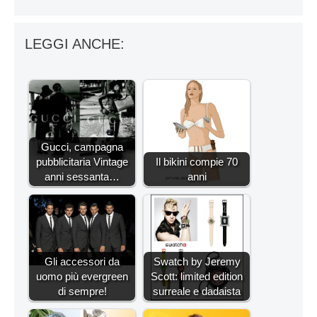
LEGGI ANCHE:
Gucci, campagna
pubblicitaria Vintage
Il bikini compie 70
anni sessanta…
anni
Gli accessori da
Swatch by Jeremy
uomo più evergreen
Scott: limited edition
di sempre!
surreale e dadaista