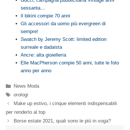
Gucci, campagna pubblicitaria Vintage anni
sessanta…
Il bikini compie 70 anni
Gli accessori da uomo più evergreen di
sempre!
Swatch by Jeremy Scott: limited edition
surreale e dadaista
Ancre: alta gioielleria
Elle MacPherson compie 50 anni, tutte le foto
anno per anno
Categorie
News Moda
Tag
orologi
Make up estivo, i cinque elementi indispensabili
per renderlo al top
Borse estate 2021, quali sono le più in voga?