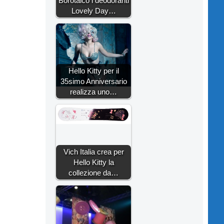
Borotalco i deodoranti
Lovely Day…
Hello Kitty per il
35simo Anniversario
realizza uno…
Vich Italia crea per
Hello Kitty la
collezione da…