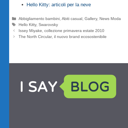
Hello Kitty: articoli per la neve
Categorie
Abbigliamento bambini
,
Abiti casual
,
Gallery
,
News Moda
Tag
Hello Kitty
,
Swarovsky
Issey Miyake, collezione primavera estate 2010
The North Circular, il nuovo brand ecosostenibile