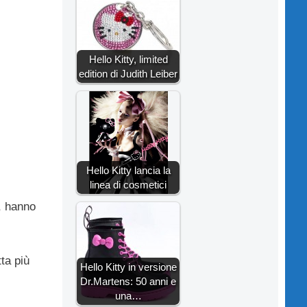
Hello Kitty, limited
edition di Judith Leiber
Hello Kitty lancia la
linea di cosmetici
, hanno
ta più
Hello Kitty in versione
Dr.Martens: 50 anni e
una…