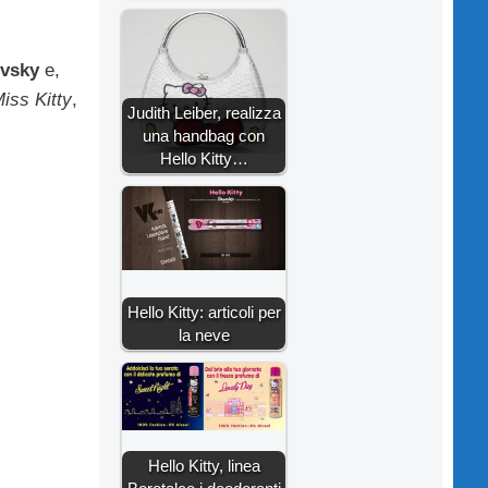
vsky
e,
iss Kitty
,
Judith Leiber, realizza
una handbag con
Hello Kitty…
Hello Kitty: articoli per
la neve
Hello Kitty, linea