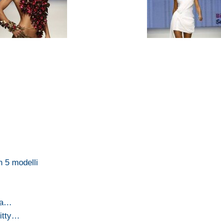
n 5 modelli
una…
Kitty…