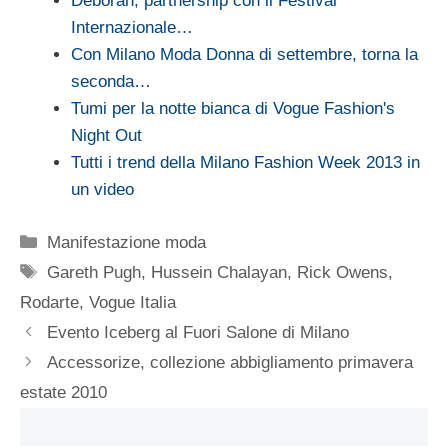
Deborah, partnership con il Festival
Internazionale…
Con Milano Moda Donna di settembre, torna la
seconda…
Tumi per la notte bianca di Vogue Fashion's
Night Out
Tutti i trend della Milano Fashion Week 2013 in
un video
Categorie
Manifestazione moda
Tag
Gareth Pugh
,
Hussein Chalayan
,
Rick Owens
,
Rodarte
,
Vogue Italia
Evento Iceberg al Fuori Salone di Milano
Accessorize, collezione abbigliamento primavera
estate 2010