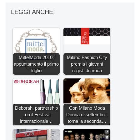
LEGGI ANCHE:
MittelModa 2010:
Milano Fashion City
appuntamento il primo
premia i giovani
luglio
registi di moda
Deborah, partnership
Con Milano Moda
con il Festival
Donna di settembre,
Internazionale…
torna la seconda…