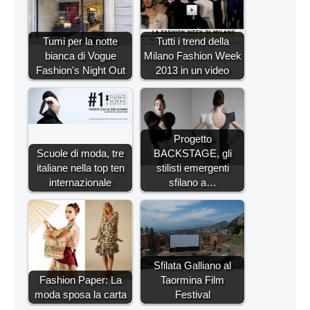
Tumi per la notte
Tutti i trend della
bianca di Vogue
Milano Fashion Week
Fashion's Night Out
2013 in un video
Progetto
Scuole di moda, tre
BACKSTAGE, gli
italiane nella top ten
stilisti emergenti
internazionale
sfilano a…
Sfilata Galliano al
Fashion Paper: La
Taormina Film
moda sposa la carta
Festival