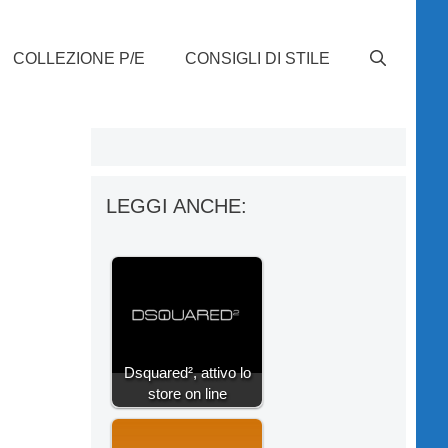
COLLEZIONE P/E
CONSIGLI DI STILE
LEGGI ANCHE:
Dsquared², attivo lo
store on line