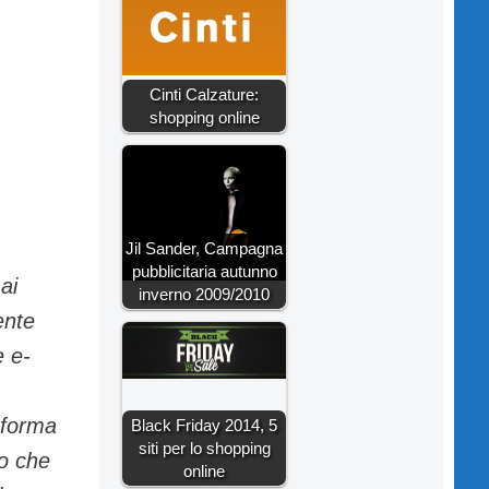
Cinti Calzature:
shopping online
Jil Sander, Campagna
pubblicitaria autunno
ai
inverno 2009/2010
ente
e e-
taforma
Black Friday 2014, 5
siti per lo shopping
 o che
online