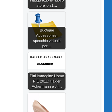
inaugurazione nuovo
store io 21…
Buotique
Accessories:
specchio virtuale
per…
Pitti Immagine Uomo
P E 2011: Haider
Ackermann e Jil…