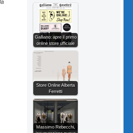
la
Galliano: apre il primo
online store ufficiale
Store Online Alberta
Ferretti
Massimo Rebecchi,