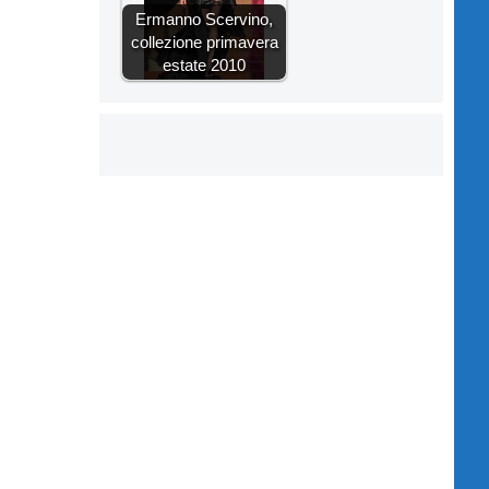
Ermanno Scervino,
collezione primavera
estate 2010