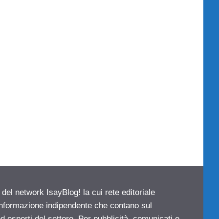
 del network IsayBlog! la cui rete editoriale
 informazione indipendente che contano sul
d esperti del settore. Per pubblicità, comunicati e