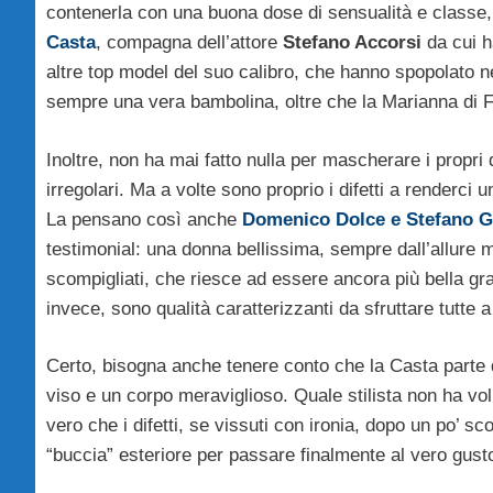
contenerla con una buona dose di sensualità e classe
Casta
, compagna dell’attore
Stefano Accorsi
da cui h
altre top model del suo calibro, che hanno spopolato 
sempre una vera bambolina, oltre che la Marianna di F
Inoltre, non ha mai fatto nulla per mascherare i propri 
irregolari. Ma a volte sono proprio i difetti a renderci u
La pensano così anche
Domenico Dolce e Stefano 
testimonial: una donna bellissima, sempre dall’allure 
scompigliati, che riesce ad essere ancora più bella graz
invece, sono qualità caratterizzanti da sfruttare tutte 
Certo, bisogna anche tenere conto che la Casta parte da
viso e un corpo meraviglioso. Quale stilista non ha vo
vero che i difetti, se vissuti con ironia, dopo un po’ s
“buccia” esteriore per passare finalmente al vero gust