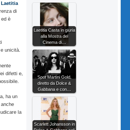
r
Laetitia
renza di
 ed è
Laetitia Casta in giuria
alla Mostra del
i
Cinema di…
 e unicità.
mente
i difetti e,
Spot Martini Gold,
possibile.
diretto da Dolce &
Gabbana e con…
za, ha un
è anche
iudicare la
Scarlett Johansson in