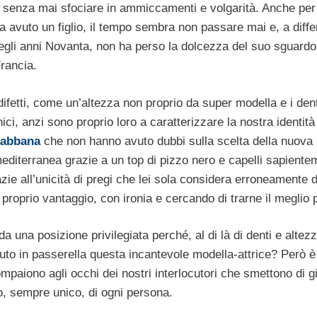
, senza mai sfociare in ammiccamenti e volgarità. Anche pe
a avuto un figlio, il tempo sembra non passare mai e, a diffe
negli anni Novanta, non ha perso la dolcezza del suo sguardo
rancia.
difetti, come un’altezza non proprio da super modella e i dent
nici, anzi sono proprio loro a caratterizzare la nostra identità
Gabbana
che non hanno avuto dubbi sulla scelta della nuova
mediterranea grazie a un top di pizzo nero e capelli sapiente
ie all’unicità di pregi che lei sola considera erroneamente de
a proprio vantaggio, con ironia e cercando di trarne il meglio 
 una posizione privilegiata perché, al di là di denti e altez
luto in passerella questa incantevole modella-attrice? Però 
compaiono agli occhi dei nostri interlocutori che smettono di g
o, sempre unico, di ogni persona.