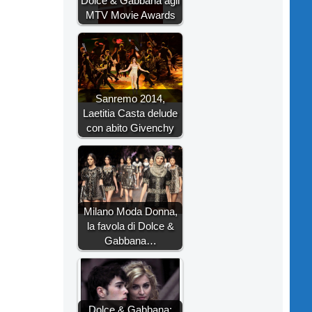
Dolce & Gabbana agli
MTV Movie Awards
Sanremo 2014,
Laetitia Casta delude
con abito Givenchy
Milano Moda Donna,
la favola di Dolce &
Gabbana…
Dolce & Gabbana: