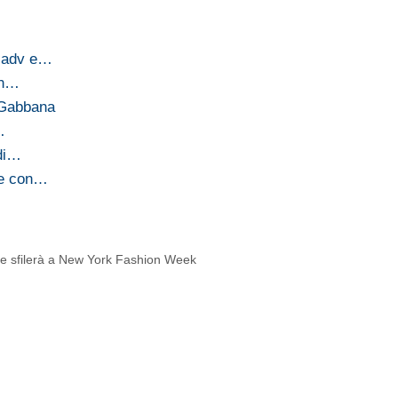
: adv e…
on…
& Gabbana
…
 di…
 e con…
ione sfilerà a New York Fashion Week