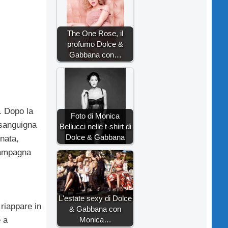
The One Rose, il
profumo Dolce &
Gabbana con…
. Dopo la
Foto di Monica
 sanguigna
Bellucci nelle t-shirt di
Dolce & Gabbana
nata,
 campagna
L'estate sexy di Dolce
riappare in
& Gabbana con
Monica…
e a