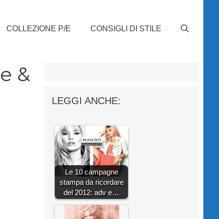
COLLEZIONE P/E
CONSIGLI DI STILE
ce &
LEGGI ANCHE:
Le 10 campagne
stampa da ricordare
del 2012: adv e…