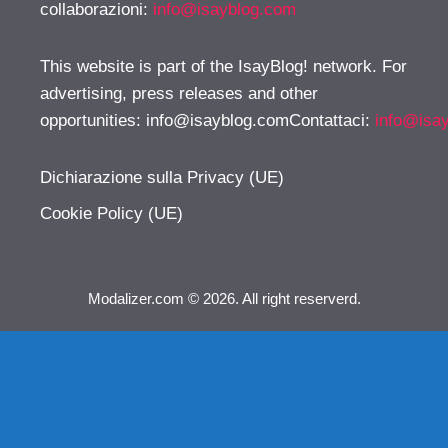
collaborazioni:
info@isayblog.com
This website is part of the IsayBlog! network. For
advertising, press releases and other
opportunities:
info@isayblog.comContattaci
:
info@isa
Dichiarazione sulla Privacy (UE)
Cookie Policy (UE)
Modalizer.com © 2026. All right reserverd.