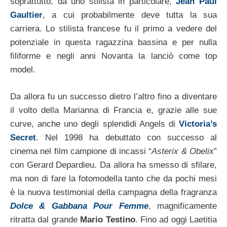
soprattutto, da uno stilista in particolare,
Jean Paul
Gaultier
, a cui probabilmente deve tutta la sua
carriera. Lo stilista francese fu il primo a vedere del
potenziale in questa ragazzina bassina e per nulla
filiforme e negli anni Novanta la lanciò come top
model.
Da allora fu un successo dietro l’altro fino a diventare
il volto della Marianna di Francia e, grazie alle sue
curve, anche uno degli splendidi Angels di
Victoria’s
Secret
. Nel 1998 ha debuttato con successo al
cinema nel film campione di incassi “
Asterix & Obelix
”
con Gerard Depardieu. Da allora ha smesso di sfilare,
ma non di fare la fotomodella tanto che da pochi mesi
è la nuova testimonial della campagna della fragranza
Dolce & Gabbana Pour Femme
, magnificamente
ritratta dal grande
Mario Testino
. Fino ad oggi Laetitia