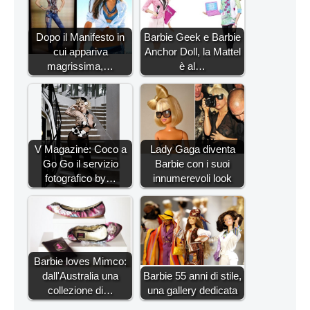
Dopo il Manifesto in
Barbie Geek e Barbie
cui appariva
Anchor Doll, la Mattel
magrissima,…
è al…
V Magazine: Coco a
Lady Gaga diventa
Go Go il servizio
Barbie con i suoi
fotografico by…
innumerevoli look
Barbie loves Mimco:
dall'Australia una
Barbie 55 anni di stile,
collezione di…
una gallery dedicata