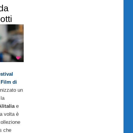
da
otti
stival
 Film di
anizzato un
 la
Alitalia
e
a volta è
ollezione
ls che