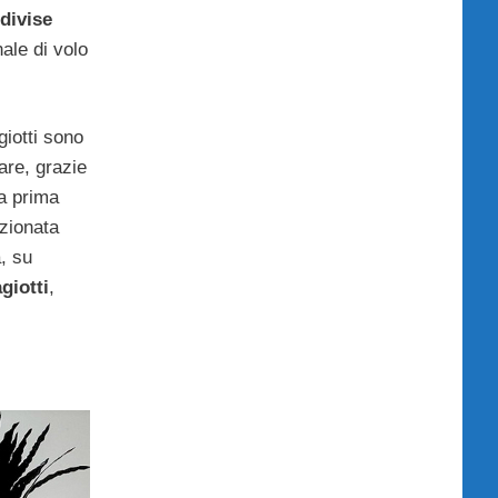
divise
ale di volo
giotti sono
are, grazie
la prima
ezionata
, su
giotti
,
.