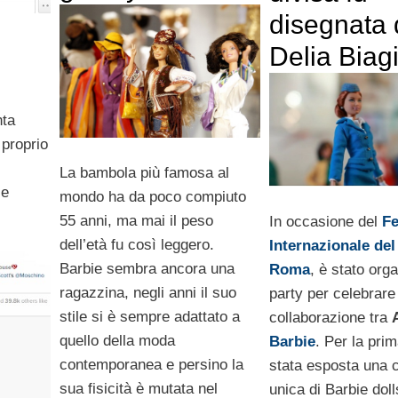
disegnata 
Delia Biagi
nta
 proprio
La bambola più famosa al
 e
mondo ha da poco compiuto
55 anni, ma mai il peso
In occasione del
Fe
dell’età fu così leggero.
Internazionale del
Barbie sembra ancora una
Roma
, è stato org
ragazzina, negli anni il suo
party per celebrare
stile si è sempre adattato a
collaborazione tra
quello della moda
Barbie
. Per la prim
contemporanea e persino la
stata esposta una c
sua fisicità è mutata nel
unica di Barbie dol