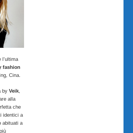
l’ultima
y fashion
ing, Cina.
ea by
Veik
,
are alla
rfetta che
i identici a
 abituati a
più