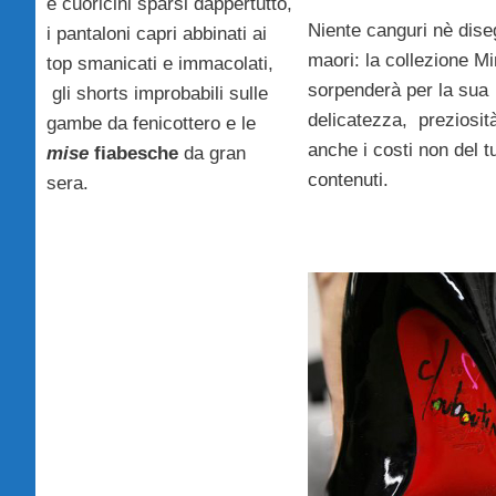
e cuoricini sparsi dappertutto,
Niente canguri nè dise
i pantaloni capri abbinati ai
maori: la collezione M
top smanicati e immacolati,
sorpenderà per la sua
gli shorts improbabili sulle
delicatezza, preziosit
gambe da fenicottero e le
anche i costi non del t
mise
fiabesche
da gran
contenuti.
sera.