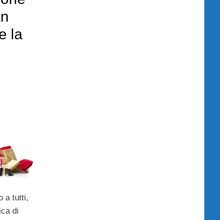
an
e la
a tutti,
ca di