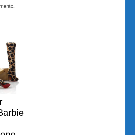
omento.
r
Barbie
ione