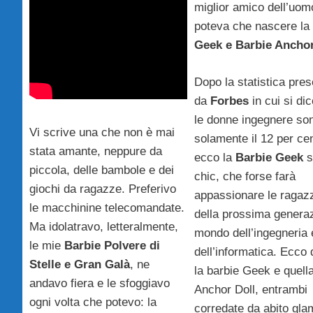
miglior amico dell’uom
poteva che nascere l
Geek e Barbie Anchor
Dopo la statistica pres
da
Forbes
in cui si di
le donne ingegnere so
Vi scrive una che non è mai
solamente il 12 per ce
stata amante, neppure da
ecco la
Barbie Geek
s
piccola, delle bambole e dei
chic, che forse farà
giochi da ragazze. Preferivo
appassionare le ragaz
le macchinine telecomandate.
della prossima generaz
Ma idolatravo, letteralmente,
mondo dell’ingegneria 
le mie
Barbie Polvere di
dell’informatica. Ecco 
Stelle e Gran Galà
, ne
la barbie Geek e quell
andavo fiera e le sfoggiavo
Anchor Doll, entrambi
ogni volta che potevo: la
corredate da abito gla