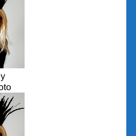
dy
oto