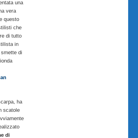
entata una
na vera
 e questo
ilisti che
re di tutto
ilista in
 smette di
bionda
ian
scarpa, ha
n scatole
 ovviamente
realizzato
e di