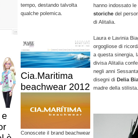
tempo, destando talvolta
hanno indossato le
qualche polemica.
storiche
del person
di Alitalia.
Laura e Lavinia Bia
orgogliose di ricord
a questa sinergia, 
divisa Alitalia conf
negli anni Sessanta
Cia.Maritima
disegni di
Delia Bia
beachwear 2012
madre della stilista
 e
or
Conoscete il brand beachwear
el è