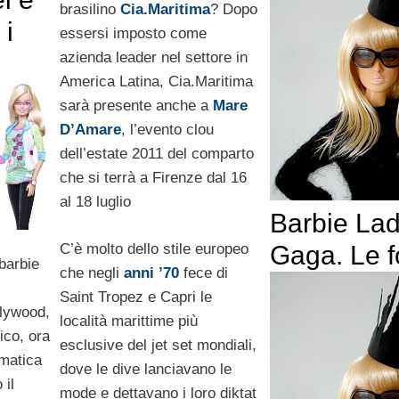
brasilino
Cia.Maritima
? Dopo
 i
essersi imposto come
azienda leader nel settore in
America Latina, Cia.Maritima
sarà presente anche a
Mare
D’Amare
, l’evento clou
dell’estate 2011 del comparto
che si terrà a Firenze dal 16
al 18 luglio
Barbie La
C’è molto dello stile europeo
Gaga. Le f
barbie
che negli
anni ’70
fece di
Saint Tropez e Capri le
llywood,
località marittime più
ico, ora
esclusive del jet set mondiali,
rmatica
dove le dive lanciavano le
 il
mode e dettavano i loro diktat