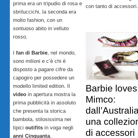
prima era un tripudio di rosa e
con tanto di accessori
sbriluccichi, la seconda era
molto fashion, con un
sontuoso abito in velluto
rosso.
I
fan di Barbie
, nel mondo,
sono milioni e c’è chi è
disposto a pagare cifre da
capogiro per possedere un
modello limited edition. Il
Barbie loves
video
in apertura mostra la
Mimco:
prima pubblicità in assoluto
dall’Australi
che presenta la storica
bambola, stilosissima nei
una collezio
tipici
outifits
in voga negli
di accessori
anni Cinquanta
.