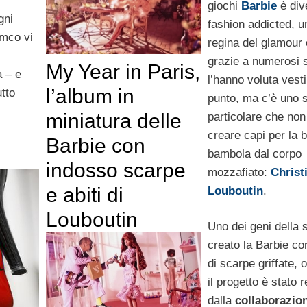
giochi
Barbie
è div
gni
fashion addicted, u
imco vi
regina del glamour
grazie a numerosi st
My Year in Paris,
à – e
l’hanno voluta vesti
l’album in
utto
punto, ma c’è uno st
miniatura delle
particolare che non
creare capi per la 
Barbie con
bambola dal corpo
indosso scarpe
mozzafiato:
Christ
e abiti di
Louboutin
.
Louboutin
Uno dei geni della 
creato la Barbie co
di scarpe griffate,
il progetto è stato 
dalla
collaborazion