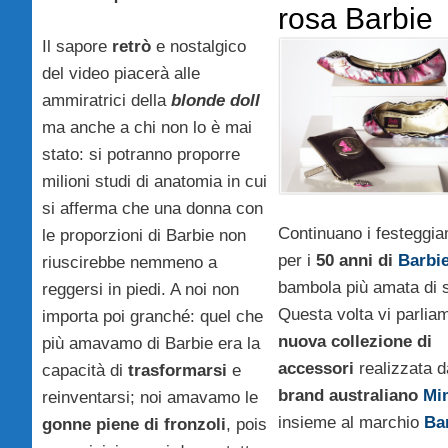
rosa Barbie
Il sapore
retrò
e nostalgico
del video piacerà alle
ammiratrici della
blonde doll
ma anche a chi non lo è mai
stato: si potranno proporre
milioni studi di anatomia in cui
si afferma che una donna con
Continuano i festeggia
le proporzioni di Barbie non
per i
50 anni di
Barbi
riuscirebbe nemmeno a
bambola più amata di 
reggersi in piedi. A noi non
Questa volta vi parlia
importa poi granché: quel che
nuova collezione di
più amavamo di Barbie era la
accessori
realizzata d
capacità di
trasformarsi
e
brand australiano
Mi
reinventarsi; noi amavamo le
insieme al marchio
Ba
gonne piene di fronzoli
, pois