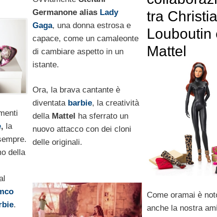
Germanone alias
Lady
tra Christi
Gaga
, una donna estrosa e
Louboutin 
capace, come un camaleonte
Mattel
di cambiare aspetto in un
istante.
Ora, la brava cantante è
diventata
barbie
, la creatività
menti
della
Mattel
ha sferrato un
e
,
la
nuovo attacco con dei cloni
sempre.
delle originali.
mo della
al
mco
Come oramai è noto 
rbie
.
anche la nostra ami