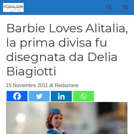
Vai
M
al
contenuto
Barbie Loves Alitalia,
la prima divisa fu
disegnata da Delia
Biagiotti
15 Novembre 2011
di
Redazione