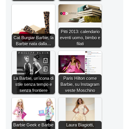
Pitti 2013: calendario
Cat Burgiar Barbie, la
eventi uomo, bimbo e
Barbie nata dalla…
filati
La Barbie, un'icona di
Paris Hilton come
stile senza tempo e
Barbie, su Instagram
senza frontiere
veste Moschino
Barbie Geek e Barbie
Laura Biagiotti,