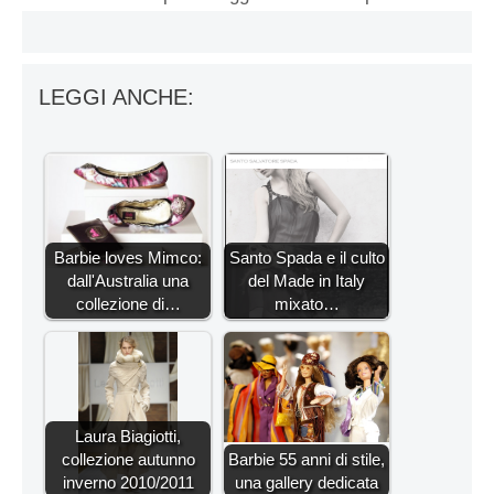
LEGGI ANCHE:
Barbie loves Mimco:
Santo Spada e il culto
dall'Australia una
del Made in Italy
collezione di…
mixato…
Laura Biagiotti,
collezione autunno
Barbie 55 anni di stile,
inverno 2010/2011
una gallery dedicata