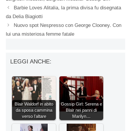
Barbie Loves Alitalia, la prima divisa fu disegnata
da Delia Biagiotti
Nuovo spot Nespresso con George Clooney. Con
lui una misteriosa femme fatale
LEGGI ANCHE:
Blair Waldorf in abito
Gossip Girl: Serena e
da sposa cammina
Blair nei panni di
verso l'altare
Marilyn…