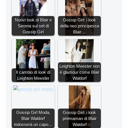
Nuovi look di Blair e
Gossip Girl: i look
Serena sul set di
della neo principessa
Gossip Girl
Blair…
Leighton Meester non
Il cambio di look di
è glamour come Blair
Leighton Meester
Waldorf
Gossip Girl Moda,
Gossip Girl: i look
Blair Waldorf
premaman di Blair
indosserà un capo…
Waldorf