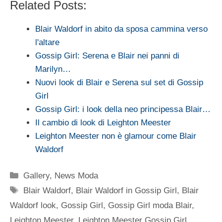
Related Posts:
Blair Waldorf in abito da sposa cammina verso
l'altare
Gossip Girl: Serena e Blair nei panni di
Marilyn…
Nuovi look di Blair e Serena sul set di Gossip
Girl
Gossip Girl: i look della neo principessa Blair…
Il cambio di look di Leighton Meester
Leighton Meester non è glamour come Blair
Waldorf
Categorie
Gallery
,
News Moda
Tag
Blair Waldorf
,
Blair Waldorf in Gossip Girl
,
Blair
Waldorf look
,
Gossip Girl
,
Gossip Girl moda Blair
,
Leighton Meester
,
Leighton Meester Gossip Girl