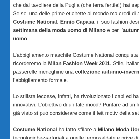
che dal tavoliere della Puglia (che terra fertile!) hai 
Se sei una delle prime etichette al mondo ma credi di
Costume National. Ennio Capasa
, il suo fashion de
settimana della moda uomo di Milano
e per l’
autunn
uomo.
L’abbigliamento maschile Costume National conquista il 
ricorderemo la
Milan Fashion Week 2011
. Stile, itali
passerelle meneghine una
collezione autunno-invern
l’abbigliamento formale.
Lo stilista leccese, infatti, ha rivoluzionato i capi ed 
innovativi. L’obiettivo di un tale mood? Puntare ad un lo
già visto si può considerare come il leit motiv della 
Costume National
ha fatto sfilare a
Milano Moda U
tecnologiche-sartoriali a quelle termosaldate e prive di