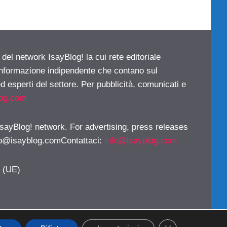
 del network IsayBlog! la cui rete editoriale
 informazione indipendente che contano sul
d esperti del settore. Per pubblicità, comunicati e
log.com
 IsayBlog! network. For advertising, press releases
fo@isayblog.comContattaci
:
info@isayblog.com
y (UE)
CLOSE GDPR CO