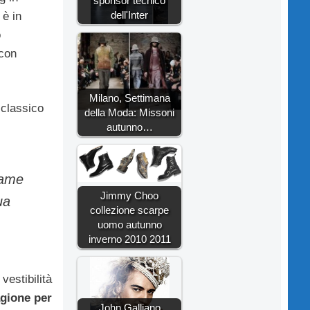
sponsor tecnico
dell'Inter
 è in
o
 con
Milano, Settimana
 classico
della Moda: Missoni
autunno…
rame
Jimmy Choo
ua
collezione scarpe
uomo autunno
inverno 2010 2011
estibilità
agione per
John Galliano