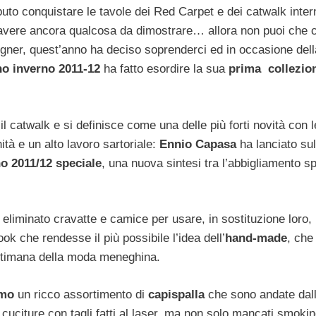
saputo conquistare le tavole dei Red Carpet e dei catwalk inter
 avere ancora qualcosa da dimostrare… allora non puoi che 
signer, quest’anno ha deciso soprenderci ed in occasione dell
o inverno 2011-12
ha fatto esordire la sua
prima collezio
catwalk e si definisce come una delle più forti novità con l
anità e un alto lavoro sartoriale:
Ennio Capasa
ha lanciato sul
o 2011/12 speciale
, una nuova sintesi tra l’abbigliamento sp
ha eliminato cravatte e camice per usare, in sostituzione loro, 
ok che rendesse il più possibile l’idea dell’
hand-made
, che
settimana della moda meneghina.
omo
un ricco assortimento di
capispalla
che sono andate dal
 cuciture con tagli fatti al laser, ma non solo mancati smokin