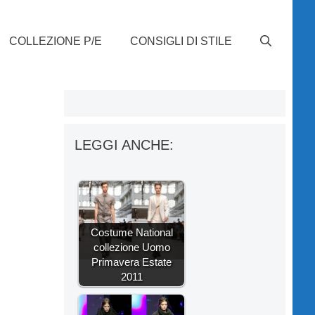
COLLEZIONE P/E
CONSIGLI DI STILE
LEGGI ANCHE:
Costume National
collezione Uomo
Primavera Estate
2011