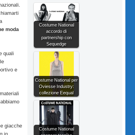
nazionali.
chiamarti
a
Costume National
ne moda
accordo di
partnership con
Sequedge
e quali
le
ortivo e
Costume National per
Oviesse Industry:
collezione Eequal
materiali
 abbiamo
le giacche
Costume National
g in