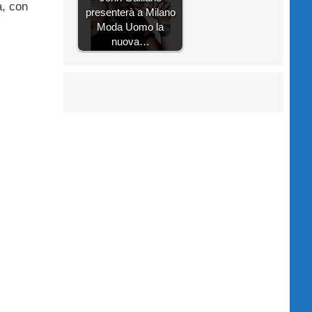
a, con
presenterà a Milano
Moda Uomo la
nuova…