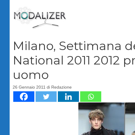
Vai
al
contenuto
Milano, Settimana 
National 2011 2012 
uomo
26 Gennaio 2011
di
Redazione