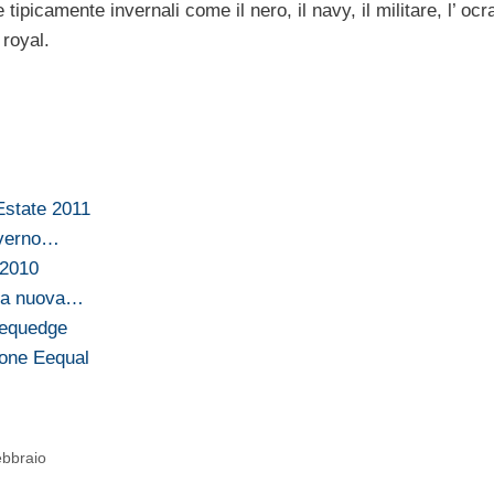
e tipicamente invernali come il nero, il navy, il militare, l’ ocr
royal.
Estate 2011
nverno…
 2010
una nuova…
Sequedge
ione Eequal
ebbraio