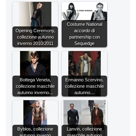
Costume National
Opening Ceremony,
accordo di
collezione autunno
partnership con
inverno 2010/2011
Sequedge
Bottega Veneta,
Ermanno Scervino,
collezione maschile
collezione maschile
autunno inverno…
autunno…
Byblos, collezione
Lanvin, collezione
autunno inverno
maschile autunno