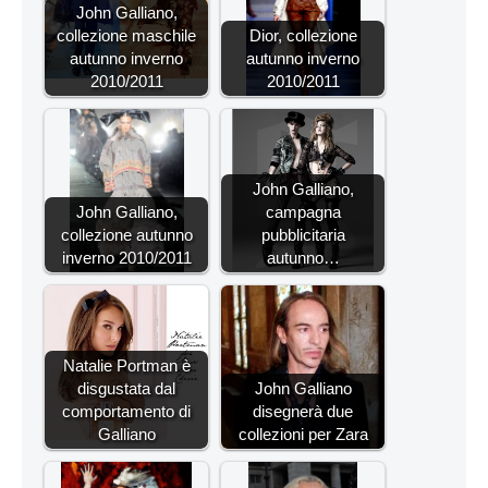
John Galliano,
collezione maschile
Dior, collezione
autunno inverno
autunno inverno
2010/2011
2010/2011
John Galliano,
John Galliano,
campagna
collezione autunno
pubblicitaria
inverno 2010/2011
autunno…
Natalie Portman è
disgustata dal
John Galliano
comportamento di
disegnerà due
Galliano
collezioni per Zara