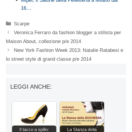
Mipel, il Salone della Pelletteria a Milano dal
16…
Categorie
Scarpe
Veronica Ferraro da fashion blogger a stilista per
Maison About, collezione p/e 2014
New York Fashion Week 2013: Natalie Ratabesi e
lo street style di grand classe p/e 2014
LEGGI ANCHE:
Il tacco a spillo:
La Stanza della