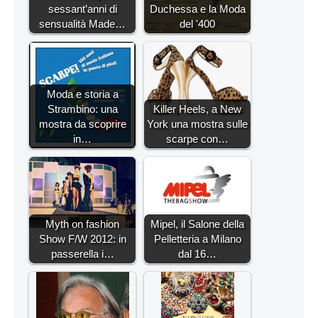
sessant’anni di
Duchessa e la Moda
sensualità Made…
del '400
Moda e storia a
Strambino: una
Killer Heels, a New
mostra da scoprire
York una mostra sulle
in…
scarpe con…
Myth on fashion
Mipel, il Salone della
Show F/W 2012: in
Pelletteria a Milano
passerella i…
dal 16…