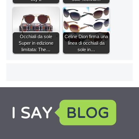
Occhiali da sole
Celine Dion firma una
Super in edizione
linea di occhiali da
limitata: The…
sole in…