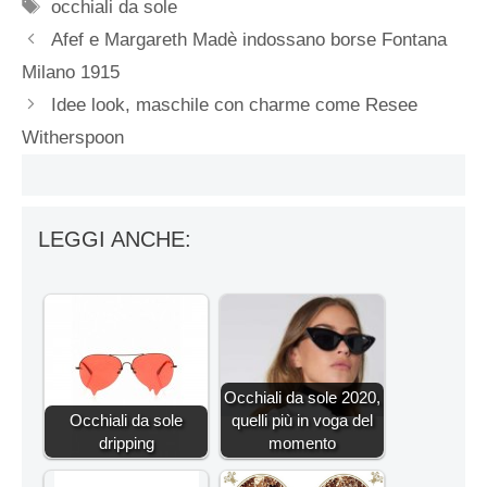
Tag
occhiali da sole
Afef e Margareth Madè indossano borse Fontana
Milano 1915
Idee look, maschile con charme come Resee
Witherspoon
LEGGI ANCHE:
Occhiali da sole 2020,
Occhiali da sole
quelli più in voga del
dripping
momento