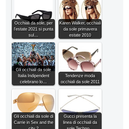
Occhiali da sole, per
Karen Walker, occhiali
l'estate 2021 si punta
da sole primavera
sul…
estate 2010
Gli occhiali da sole
Italia Indipendent
Tendenze moda
celebrano lo…
occhiali da sole 2011
Gli occhiali da sole di
Gucci presenta la
Carrie in Sex and the
linea di occhiali da
city 2
sole Techno…