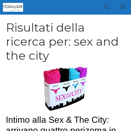
Vai
M
al
contenuto
Risultati della
ricerca per:
sex and
the city
Intimo alla Sex & The City:
arrivano quattro perizoma in