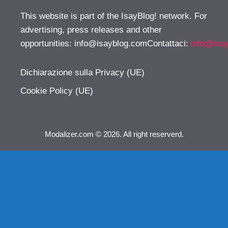
This website is part of the IsayBlog! network. For
advertising, press releases and other
opportunities:
info@isayblog.comContattaci
:
info@isa
Dichiarazione sulla Privacy (UE)
Cookie Policy (UE)
Modalizer.com © 2026. All right reserverd.