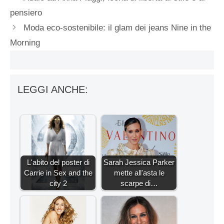
pensiero
Moda eco-sostenibile: il glam dei jeans Nine in the
Morning
LEGGI ANCHE:
L'abito del poster di
Sarah Jessica Parker
Carrie in Sex and the
mette all'asta le
city 2
scarpe di…