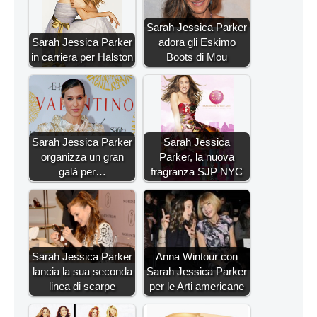
Sarah Jessica Parker
Sarah Jessica Parker
adora gli Eskimo
in carriera per Halston
Boots di Mou
Sarah Jessica Parker
Sarah Jessica
organizza un gran
Parker, la nuova
galà per…
fragranza SJP NYC
Sarah Jessica Parker
Anna Wintour con
lancia la sua seconda
Sarah Jessica Parker
linea di scarpe
per le Arti americane