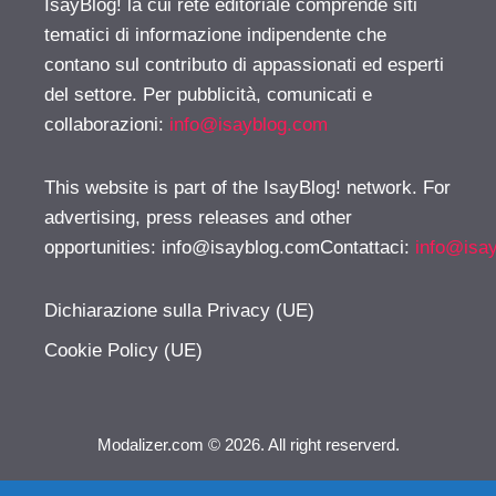
IsayBlog! la cui rete editoriale comprende siti
tematici di informazione indipendente che
contano sul contributo di appassionati ed esperti
del settore. Per pubblicità, comunicati e
collaborazioni:
info@isayblog.com
This website is part of the IsayBlog! network. For
advertising, press releases and other
opportunities:
info@isayblog.comContattaci
:
info@isa
Dichiarazione sulla Privacy (UE)
Cookie Policy (UE)
Modalizer.com © 2026. All right reserverd.