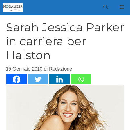
Vai
M
al
contenuto
Sarah Jessica Parker
in carriera per
Halston
15 Gennaio 2010
di
Redazione