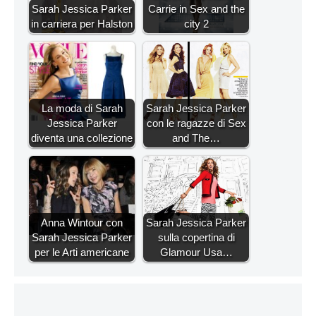
Sarah Jessica Parker
Carrie in Sex and the
in carriera per Halston
city 2
La moda di Sarah
Sarah Jessica Parker
Jessica Parker
con le ragazze di Sex
diventa una collezione
and The…
Anna Wintour con
Sarah Jessica Parker
Sarah Jessica Parker
sulla copertina di
per le Arti americane
Glamour Usa…