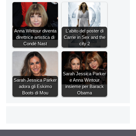
Anna Wintour diventa
L'abito del poster di
direttrice artistica di
Carrie in Sex and the
Condé Nast
city 2
Sarah Jessica Parker
Sarah Jessica Parker
e Anna Wintour
adora gli Eskimo
insieme per Barack
Boots di Mou
Obama