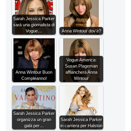
Sarah Jessica Parker
sarà una giornalista di
Vogue…
Anna Wintour dov'è?
Vogue America:
Susan Plageman
Anna Wintour Buon
affiancherà Anna
Compleanno!
Wintour
Sarah Jessica Parker
organizza un gran
Sarah Jessica Parker
galà per…
in carriera per Halston