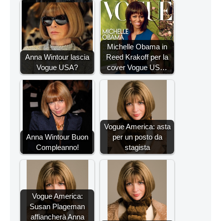
Michelle Obama in
Anna Wintour lascia
Reed Krakoff per la
Vogue USA?
cover Vogue US…
Vogue America: asta
Anna Wintour Buon
per un posto da
Compleanno!
stagista
Vogue America:
Susan Plageman
affiancherà Anna