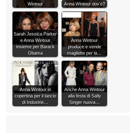
Wintour
Anna Wintour dov'è?
Sarah Jessica Parker
e Anna Wintour
Anna Wintour
insieme per Barack
produce e vende
Obama
magliette per la…
Anna Wintour in
Anche Anna Wintour
copertina per il lancio
alla festa di Sally
di Industrie…
Singer nuova…