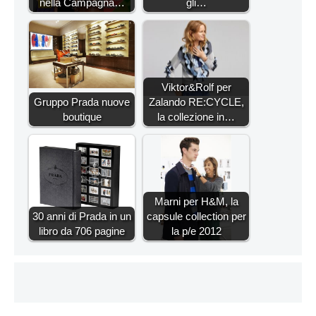
nella Campagna…
gli…
Viktor&Rolf per
Gruppo Prada nuove
Zalando RE:CYCLE,
boutique
la collezione in…
Marni per H&M, la
30 anni di Prada in un
capsule collection per
libro da 706 pagine
la p/e 2012