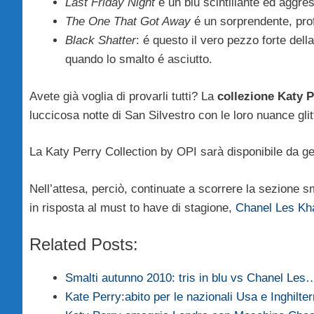
Last Friday Night
é un blu scintillante ed aggre
The One That Got Away
é un sorprendente, prof
Black Shatter
: é questo il vero pezzo forte dell
quando lo smalto é asciutto.
Avete già voglia di provarli tutti? La
collezione Katy 
luccicosa notte di San Silvestro con le loro nuance glit
La Katy Perry Collection by OPI sarà disponibile da g
Nell’attesa, perciò, continuate a scorrere la sezione sm
in risposta al must to have di stagione,
Chanel Les Kha
Related Posts:
Smalti autunno 2010: tris in blu vs Chanel Les
Kate Perry:abito per le nazionali Usa e Inghilter