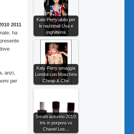
Kate Perry:abito per
2010 2011
le nazionali Usa e
Inghilterra
onale, ha
 presente
 dove
Katy Perry omaggia
, anzi,
Londra con Moschino
Cheap & Chic
nomi per
Smalti autunno 2010:
tris in porpora vs
Chanel Les…