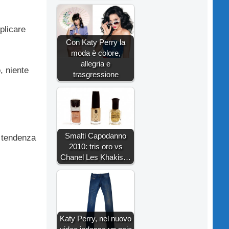
plicare
Con Katy Perry la
moda è colore,
allegria e
, niente
trasgressione
Smalti Capodanno
i tendenza
2010: tris oro vs
Chanel Les Khakis…
Katy Perry, nel nuovo