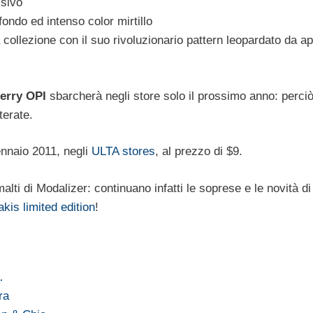
ssivo
ondo ed intenso color mirtillo
a collezione con il suo rivoluzionario pattern leopardato da ap
Perry OPI
sbarcherà negli store solo il prossimo anno: perciò
terate.
ennaio 2011, negli
ULTA stores
, al prezzo di $9.
alti di Modalizer: continuano infatti le soprese e le novità d
kis limited edition
!
…
ra