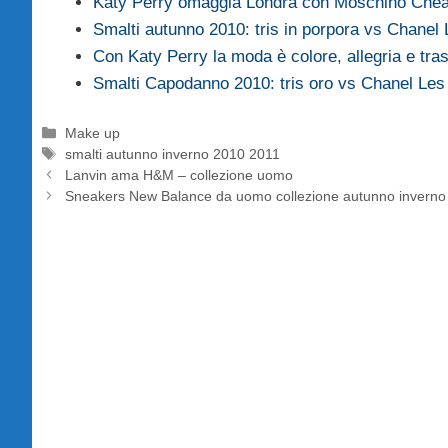
Katy Perry omaggia Londra con Moschino Chea
Smalti autunno 2010: tris in porpora vs Chane
Con Katy Perry la moda è colore, allegria e tra
Smalti Capodanno 2010: tris oro vs Chanel Le
Categorie
Make up
Tag
smalti autunno inverno 2010 2011
Lanvin ama H&M – collezione uomo
Sneakers New Balance da uomo collezione autunno inverno