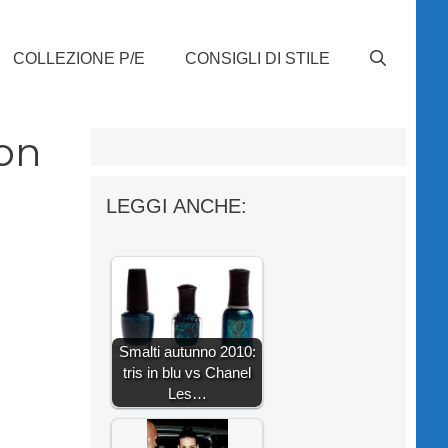
COLLEZIONE P/E
CONSIGLI DI STILE
ion
LEGGI ANCHE:
Smalti autunno 2010:
tris in blu vs Chanel
Les…