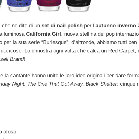
: che ne dite di un
set di nail polish
per l’
autunno inverno 
La luminosa
California Girl
, nuova stellina del pop internazi
o per la sua serie “Burlesque”: d’altronde, abbiamo tutti ben
 luccicose. Lo dimostra ogni volta che calca un Red Carpet,
sell Brand
!
la cantante hanno unito le loro idee originali per dare forma
riday Night, The One That Got Away, Black Shatter
: cinque 
o afoso