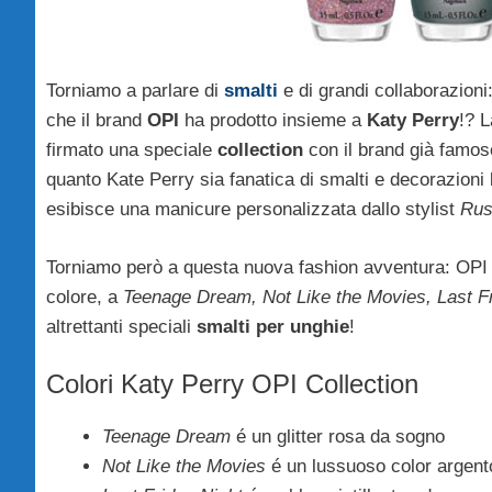
Torniamo a parlare di
smalti
e di grandi collaborazioni
che il brand
OPI
ha prodotto insieme a
Katy Perry
!? 
firmato una speciale
collection
con il brand già famos
quanto Kate Perry sia fanatica di smalti e decorazioni
esibisce una manicure personalizzata dallo stylist
Rus
Torniamo però a questa nuova fashion avventura: OPI e 
colore, a
Teenage Dream, Not Like the Movies, Last F
altrettanti speciali
smalti per unghie
!
Colori Katy Perry OPI Collection
Teenage Dream
é un glitter rosa da sogno
Not Like the Movies
é un lussuoso color argent