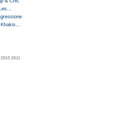
p & Chic
l Les…
sgressione
s Khakis…
 2010 2011