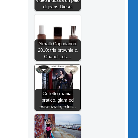
video indossa un paio
di jeans Diesel
Smalti Capodanno
2010: tris brownie &
Chanel Les…
Colletto-mania:
pratico, glam ed
essenziale, è lui…