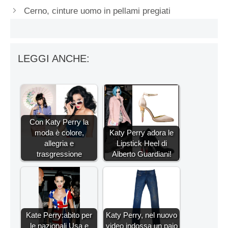
Cerno, cinture uomo in pellami pregiati
LEGGI ANCHE:
Con Katy Perry la
moda è colore,
Katy Perry adora le
allegria e
Lipstick Heel di
trasgressione
Alberto Guardiani!
Kate Perry:abito per
Katy Perry, nel nuovo
le nazionali Usa e
video indossa un paio