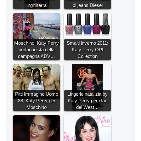
Inghilterra
di jeans Diesel
Moschino, Katy Perry
Smalti inverno 2011:
protagonista della
Katy Perry OPI
campagna ADV…
Collection
Pitti Immagine Uomo
Lingerie natalizia by
88, Katy Perry per
Katy Perry per i fan
Moschino
dei West…