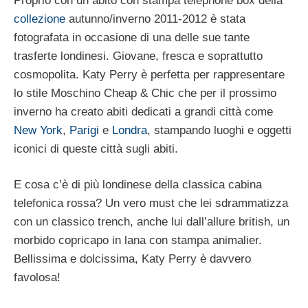
Proprio con un abito con stampa telephone box della
collezione
autunno/inverno 2011-2012 è stata
fotografata in occasione di una delle sue tante
trasferte londinesi. Giovane, fresca e soprattutto
cosmopolita. Katy Perry è perfetta per rappresentare
lo stile Moschino Cheap & Chic che per il prossimo
inverno ha creato abiti dedicati a grandi città come
New York
,
Parigi
e
Londra
, stampando luoghi e oggetti
iconici di queste città sugli abiti.
E cosa c’è di più londinese della classica cabina
telefonica rossa? Un vero must che lei sdrammatizza
con un classico trench, anche lui dall’allure british, un
morbido copricapo in lana con stampa animalier.
Bellissima e dolcissima, Katy Perry è davvero
favolosa!