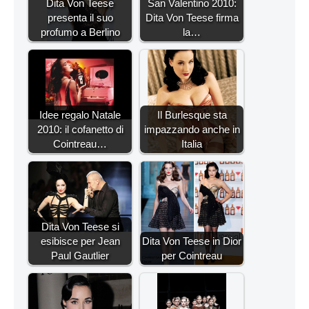
Dita Von Teese
San Valentino 2010:
presenta il suo
Dita Von Teese firma
profumo a Berlino
la…
Idee regalo Natale
Il Burlesque sta
2010: il cofanetto di
impazzando anche in
Cointreau…
Italia
Dita Von Teese si
esibisce per Jean
Dita Von Teese in Dior
Paul Gautlier
per Cointreau