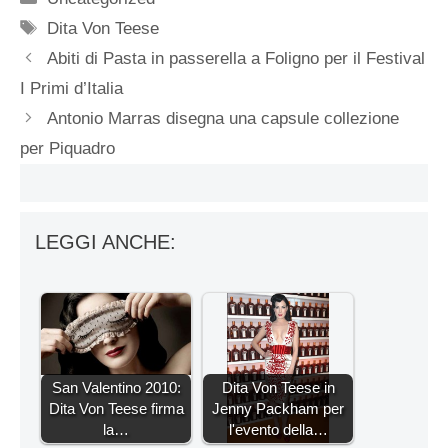
Tag
Dita Von Teese
Abiti di Pasta in passerella a Foligno per il Festival
I Primi d’Italia
Antonio Marras disegna una capsule collezione
per Piquadro
LEGGI ANCHE:
San Valentino 2010:
Dita Von Teese in
Dita Von Teese firma
Jenny Packham per
la…
l'evento della…