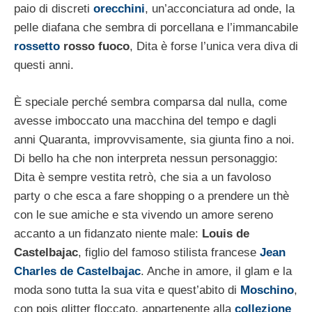
paio di discreti
orecchini
, un’acconciatura ad onde, la
pelle diafana che sembra di porcellana e l’immancabile
rossetto
rosso fuoco
, Dita è forse l’unica vera diva di
questi anni.
È speciale perché sembra comparsa dal nulla, come
avesse imboccato una macchina del tempo e dagli
anni Quaranta, improvvisamente, sia giunta fino a noi.
Di bello ha che non interpreta nessun personaggio:
Dita è sempre vestita retrò, che sia a un favoloso
party o che esca a fare shopping o a prendere un thè
con le sue amiche e sta vivendo un amore sereno
accanto a un fidanzato niente male:
Louis de
Castelbajac
, figlio del famoso stilista francese
Jean
Charles de Castelbajac
. Anche in amore, il glam e la
moda sono tutta la sua vita e quest’abito di
Moschino
,
con pois glitter floccato, appartenente alla
collezione