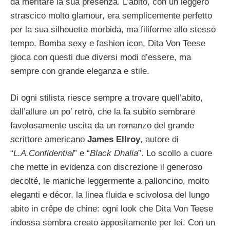
da meritare la sua presenza. L’abito, con un leggero
strascico molto glamour, era semplicemente perfetto
per la sua silhouette morbida, ma filiforme allo stesso
tempo. Bomba sexy e fashion icon, Dita Von Teese
gioca con questi due diversi modi d’essere, ma
sempre con grande eleganza e stile.
Di ogni stilista riesce sempre a trovare quell’abito,
dall’allure un po’ retrò, che la fa subito sembrare
favolosamente uscita da un romanzo del grande
scrittore americano
James Ellroy
, autore di
“
L.A.Confidential
” e “
Black Dhalia
”. Lo scollo a cuore
che mette in evidenza con discrezione il generoso
decolté, le maniche leggermente a palloncino, molto
eleganti e décor, la linea fluida e scivolosa del lungo
abito in crêpe de chine: ogni look che Dita Von Teese
indossa sembra creato appositamente per lei. Con un