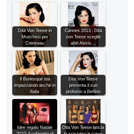
Dita Von Teese in
Cannes 2013 : Dita
Moschino per
von Teese sceglie
Cointreau
abiti Alexis…
Il Burlesque sta
Dita Von Teese
impazzando anche in
presenta il suo
Italia
profumo a Berlino
Idee regalo Natale
Dita Von Teese lancia
2010: il cofanetto di
la sua sexy e curvy