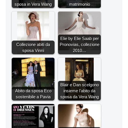
sposa in Vera Wang
matrimonio
Elie by Elie Saab per
Collezione abiti da
Pronovias, collezione
sposa Vinnì
2010…
Blair e Dan scelgono
Abito da sposa Eco
insieme l'abito da
sostenibile a Pavia
sposa da Vera Wang