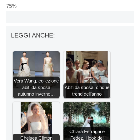
75%
LEGGI ANCHE:
Vera Wang, collezione
abiti da sposa
Abiti da sposa, cinque
autunno inverno…
trend dell’anno
Chiara Ferragni e
Chelsea Clinton
Fedez, i look del