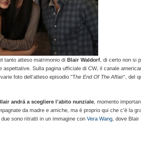
del tanto atteso matrimonio di
Blair Waldorf
, di certo non si 
 aspettative. Sulla pagina ufficiale di CW, il canale americ
varie foto dell’atteso episodio “T
he End Of The Affair
“, del q
lair andrá a scegliere l’abito nunziale
, momento importan
ompagnate da madre e amiche, ma è proprio qui che c’è la gr
I due sono ritratti in un immagine con
Vera Wang
, dove Blair