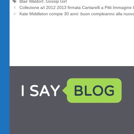
Tag
Blair Waldorf
,
Gossip Girl
Collezione a/i 2012 2013 firmata Cantarelli a Pitti Immagin
Kate Middleton compie 30 anni: buon compleanno alla nuova p