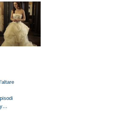
'altare
episodi
 by…