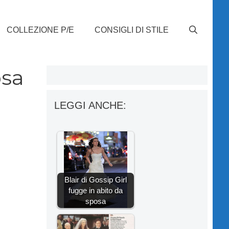
COLLEZIONE P/E
CONSIGLI DI STILE
osa
LEGGI ANCHE:
Blair di Gossip Girl
fugge in abito da
sposa