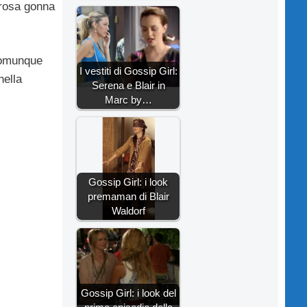
orosa gonna
comunque
I vestiti di Gossip Girl:
nella
Serena e Blair in
Marc by…
Gossip Girl: i look
premaman di Blair
Waldorf
Gossip Girl: i look del