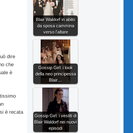
Blair Waldorf in abito
da sposa cammina
verso l'altare
può dire
ano che
Gossip Girl: i look
uale è
della neo principessa
Blair…
tissimo
an
 si è recata
Gossip Girl: i vestiti di
Blair Waldorf nei nuovi
episodi