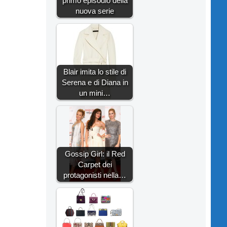
primo episodio della
nuova serie
Blair imita lo stile di
Serena e di Diana in
un mini…
Gossip Girl: il Red
Carpet dei
protagonisti nella…