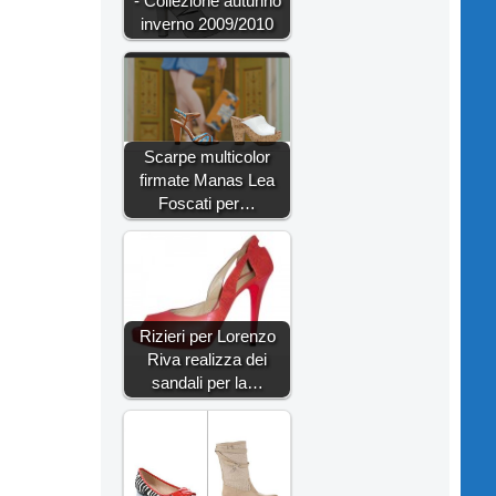
- Collezione autunno
inverno 2009/2010
Scarpe multicolor
firmate Manas Lea
Foscati per…
Rizieri per Lorenzo
Riva realizza dei
sandali per la…