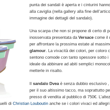
punta dei sandali è aperta e i cinturini hanno
alla caviglia (nella gallery alla fine dell’artico
immagine dei dettagli del sandalo).
Una scarpa che non si propone di certo di 
inosservata presentata da
Versace
come il
per affrontare la prossima estate al massim
glamour
. La vivacità dei colori, per coloro 
sentono comode con tanto spessore sotto i p
ideale da abbinare ad abiti semplici monoco
metterle in risalto.
Il
sandalo Dvea
è senza dubbio esclusivo ,
per il suo altissimo tacco, ma soprattutto pe
presso di vendita al pubblico di 750€. L’alte
uelli di
Christian Louboutin
anche se i colori vivaci ed allegr