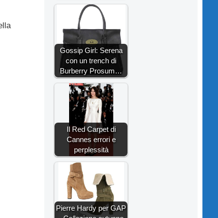
lla
Gossip Girl: Serena
con un trench di
Burberry Prosum…
Il Red Carpet di
Cannes errori e
perplessità
Pierre Hardy per GAP