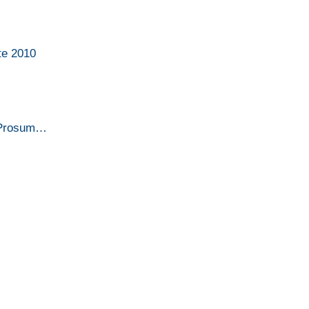
te 2010
y Prosum…