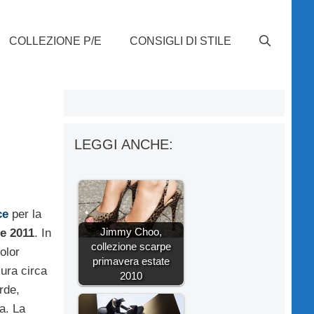
COLLEZIONE P/E
CONSIGLI DI STILE
n
LEGGI ANCHE:
ce
per la
Jimmy Choo,
/e 2011
. In
collezione scarpe
color
primavera estate
sura circa
2010
rde,
a. La