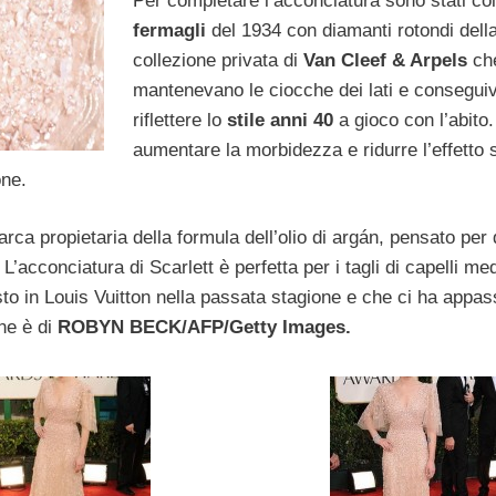
Per completare l’acconciatura sono stati col
fermagli
del 1934 con diamanti rotondi dell
collezione privata di
Van Cleef & Arpels
ch
mantenevano le ciocche dei lati e consegui
riflettere lo
stile anni 40
a gioco con l’abito.
aumentare la morbidezza e ridurre l’effetto 
one.
arca propietaria della formula dell’olio di argán, pensato per 
 L’acconciatura di Scarlett è perfetta per i tagli di capelli m
isto in Louis Vuitton nella passata stagione e che ci ha appas
ne è di
ROBYN BECK/AFP/Getty Images.