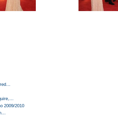
l red…
quire,…
no 2009/2010
on…