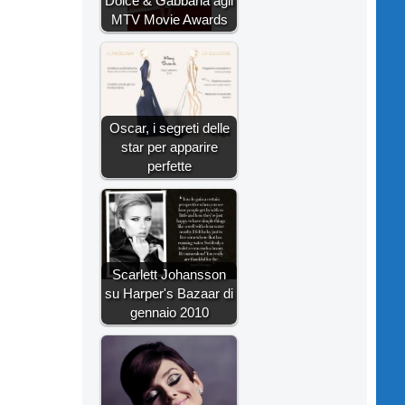
Dolce & Gabbana agli
MTV Movie Awards
Oscar, i segreti delle
star per apparire
perfette
Scarlett Johansson
su Harper's Bazaar di
gennaio 2010