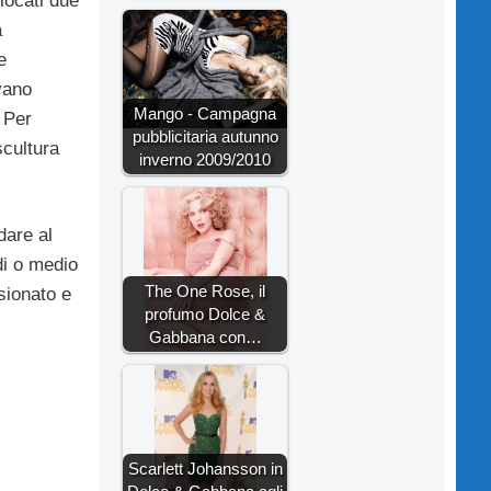
locati due
a
e
vano
Mango - Campagna
 Per
pubblicitaria autunno
scultura
inverno 2009/2010
dare al
edi o medio
The One Rose, il
sionato e
profumo Dolce &
Gabbana con…
Scarlett Johansson in