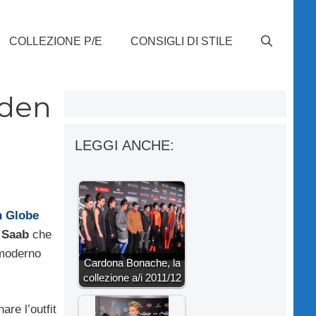
COLLEZIONE P/E
CONSIGLI DI STILE
lden
LEGGI ANCHE:
 Globe
 Saab
che
moderno
Cardona Bonache, la
collezione a/i 2011/12
re l’outfit