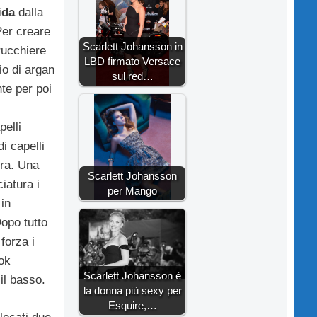
ida
dalla
Per creare
Scarlett Johansson in
rucchiere
LBD firmato Versace
io di argan
sul red…
te per poi
pelli
i capelli
ura. Una
Scarlett Johansson
iatura i
per Mango
 in
Dopo tutto
forza i
ook
Scarlett Johansson è
 il basso.
la donna più sexy per
Esquire,…