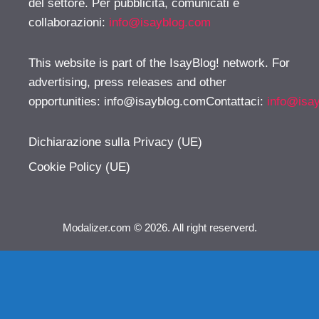
del settore. Per pubblicità, comunicati e
collaborazioni:
info@isayblog.com
This website is part of the IsayBlog! network. For
advertising, press releases and other
opportunities:
info@isayblog.comContattaci
:
info@isa
Dichiarazione sulla Privacy (UE)
Cookie Policy (UE)
Modalizer.com © 2026. All right reserverd.