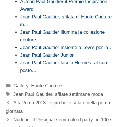
A Jean Paul Gaultier il Premio Inspiration
Award
Jean Paul Gaultier, sfilata di Haute Couture
in…
Jean Paul Gaultier illumina la collezione
couture…
Jean Paul Gaultier insieme a Levi's per la…
Jean Paul Gaultier Junior
Jean Paul Gaultier lascia Hermes, al suo
posto…
Categorie
Gallery
,
Haute Couture
Tag
Jean Paul Gaultier
,
sfilate settimane moda
AltaRoma 2013: le più belle sfilate della prima
giornata
Nudi per il Desigual semi-naked party: in 100 si