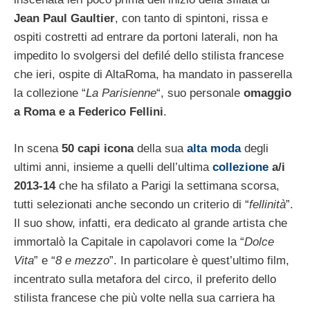
Jean Paul Gaultier
, con tanto di spintoni, rissa e
ospiti costretti ad entrare da portoni laterali, non ha
impedito lo svolgersi del defilé dello stilista francese
che ieri, ospite di AltaRoma, ha mandato in passerella
la collezione “
La Parisienne
“, suo personale
omaggio
a Roma e a Federico Fellini
.
In scena
50 capi icona
della sua
alta moda
degli
ultimi anni, insieme a quelli dell’ultima
collezione
a/i
2013-14
che ha sfilato a Parigi la settimana scorsa,
tutti selezionati anche secondo un criterio di “
fellinità
”.
Il suo show, infatti, era dedicato al grande artista che
immortalò la Capitale in capolavori come la “
Dolce
Vita
” e “
8 e mezzo
”. In particolare è quest’ultimo film,
incentrato sulla metafora del circo, il preferito dello
stilista francese che più volte nella sua carriera ha