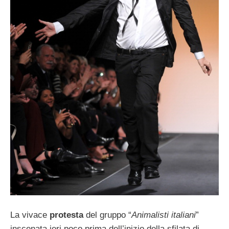
La vivace
protesta
del gruppo “
Animalisti italiani
”
inscenata ieri poco prima dell’inizio della sfilata di