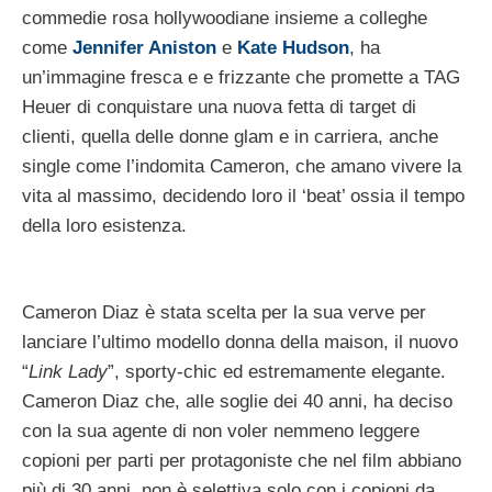
commedie rosa hollywoodiane insieme a colleghe
come
Jennifer Aniston
e
Kate Hudson
, ha
un’immagine fresca e e frizzante che promette a TAG
Heuer di conquistare una nuova fetta di target di
clienti, quella delle donne glam e in carriera, anche
single come l’indomita Cameron, che amano vivere la
vita al massimo, decidendo loro il ‘beat’ ossia il tempo
della loro esistenza.
Cameron Diaz è stata scelta per la sua verve per
lanciare l’ultimo modello donna della maison, il nuovo
“
Link Lady
”, sporty-chic ed estremamente elegante.
Cameron Diaz che, alle soglie dei 40 anni, ha deciso
con la sua agente di non voler nemmeno leggere
copioni per parti per protagoniste che nel film abbiano
più di 30 anni, non è selettiva solo con i copioni da