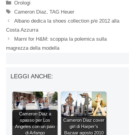
Categorie
Orologi
Tag
Cameron Diaz
,
TAG Heuer
Albano dedica la shoes collection p/e 2012 alla
Costa Azzurra
Marni for H&M: scoppia la polemica sulla
magrezza della modella
LEGGI ANCHE:
Cameron Diaz a
spasso per Los
Cameron Diaz cover
Angeles con un paio
girl di Harper’s
di Arfango
Bazaar agosto 2010