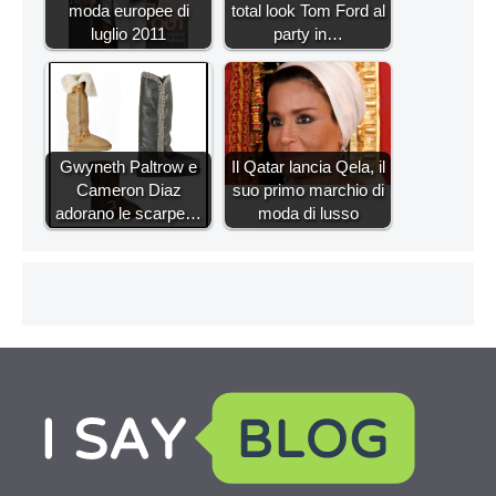
moda europee di
total look Tom Ford al
luglio 2011
party in…
Gwyneth Paltrow e
Il Qatar lancia Qela, il
Cameron Diaz
suo primo marchio di
adorano le scarpe…
moda di lusso