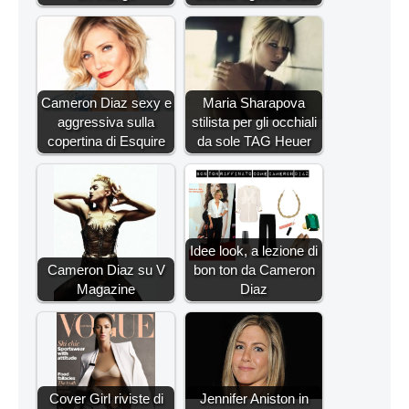
Cameron Diaz sexy e
Maria Sharapova
aggressiva sulla
stilista per gli occhiali
copertina di Esquire
da sole TAG Heuer
Idee look, a lezione di
Cameron Diaz su V
bon ton da Cameron
Magazine
Diaz
Cover Girl riviste di
Jennifer Aniston in