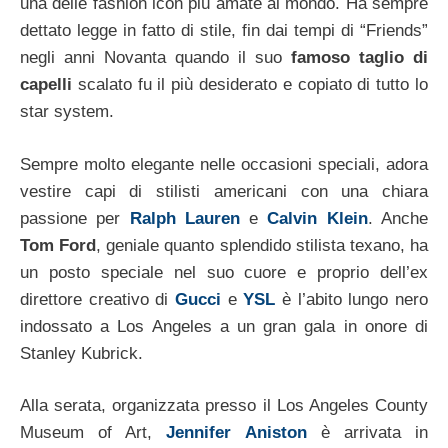
una delle fashion icon più amate al mondo. Ha sempre
dettato legge in fatto di stile, fin dai tempi di “Friends”
negli anni Novanta quando il suo
famoso taglio di
capelli
scalato fu il più desiderato e copiato di tutto lo
star system.
Sempre molto elegante nelle occasioni speciali, adora
vestire capi di stilisti americani con una chiara
passione per
Ralph Lauren
e
Calvin Klein
. Anche
Tom Ford
, geniale quanto splendido stilista texano, ha
un posto speciale nel suo cuore e proprio dell’ex
direttore creativo di
Gucci
e
YSL
è l’abito lungo nero
indossato a Los Angeles a un gran gala in onore di
Stanley Kubrick.
Alla serata, organizzata presso il Los Angeles County
Museum of Art,
Jennifer Aniston
è arrivata in