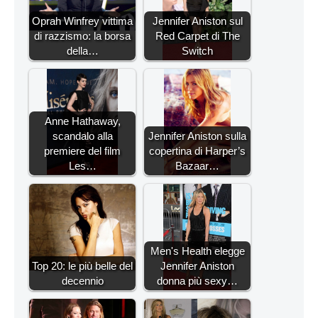
Oprah Winfrey vittima
Jennifer Aniston sul
di razzismo: la borsa
Red Carpet di The
della…
Switch
Anne Hathaway,
scandalo alla
Jennifer Aniston sulla
premiere del film
copertina di Harper’s
Les…
Bazaar…
Men's Health elegge
Top 20: le più belle del
Jennifer Aniston
decennio
donna più sexy…