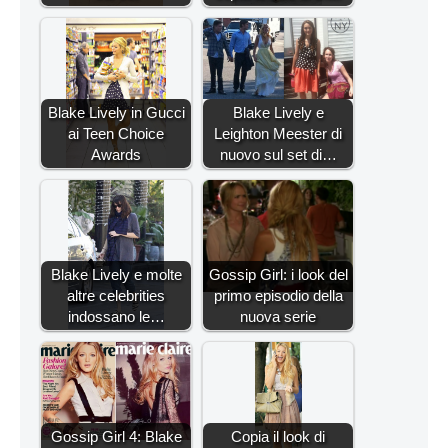
Blake Lively in Gucci
Blake Lively e
ai Teen Choice
Leighton Meester di
Awards
nuovo sul set di…
Blake Lively e molte
Gossip Girl: i look del
altre celebrities
primo episodio della
indossano le…
nuova serie
Gossip Girl 4: Blake
Copia il look di