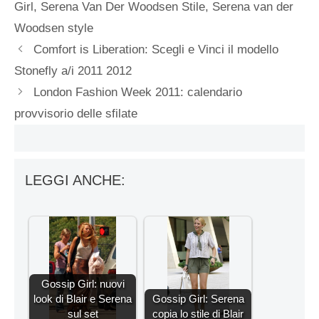
Girl
,
Serena Van Der Woodsen Stile
,
Serena van der
Woodsen style
Comfort is Liberation: Scegli e Vinci il modello
Stonefly a/i 2011 2012
London Fashion Week 2011: calendario
provvisorio delle sfilate
LEGGI ANCHE:
Gossip Girl: nuovi
look di Blair e Serena
Gossip Girl: Serena
sul set
copia lo stile di Blair