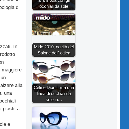
alla moda con gli
occhiali da sole
pologia di
zzati. In
Mido 2010, novità del
Salone dell' ottica
rodotto
on
re maggiore
 un
alzare alla
Celine Dion firma una
e
, una
linea di occhiali da
sole in…
occhiali
a plastica
ole e