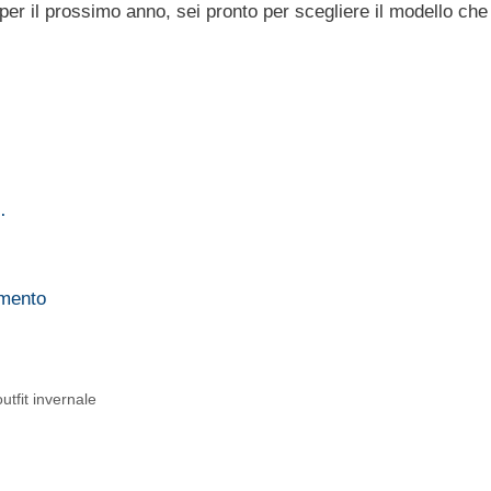
r il prossimo anno, sei pronto per scegliere il modello che 
…
…
omento
tfit invernale