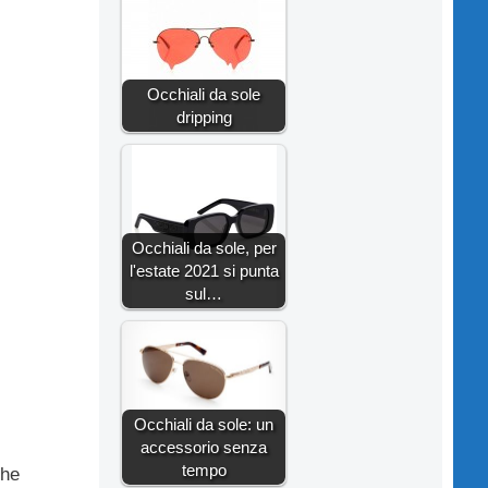
Occhiali da sole
dripping
Occhiali da sole, per
l'estate 2021 si punta
sul…
Occhiali da sole: un
accessorio senza
tempo
che