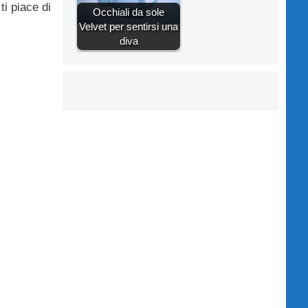
ti piace di
Occhiali da sole
Velvet per sentirsi una
diva