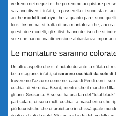
vedremo nei negozi e che potremmo acquistare per sen
saranno diversi: infatti, in passerella ci sono state 
anche
modelli cat-eye
che, a quanto pare, sono quelli 
look. Insomma, si tratta di una montatura che, ancora 
questi due modelli, gli stilisti hanno deciso che si i
sole che hanno una dimensione abbastanza importante, 
Le montature saranno colorat
Un altro aspetto che si è notato durante la sfilata di 
bella stagione, infatti,
ci saranno occhiali da sole di 
troveremo l’azzurro come nel caso di Fendi con il suo 
occhiali di Veronica Beard, mentre che il marchio Ull
gli anni Sessanta. E se sei ha una fan del “total blac
particolare, ci sono molti occhiali a mascherina che ri
più futuristiche che ci proiettano in chissà quale mon
degli occhiali da sole! Stiamo parlando del modello avi