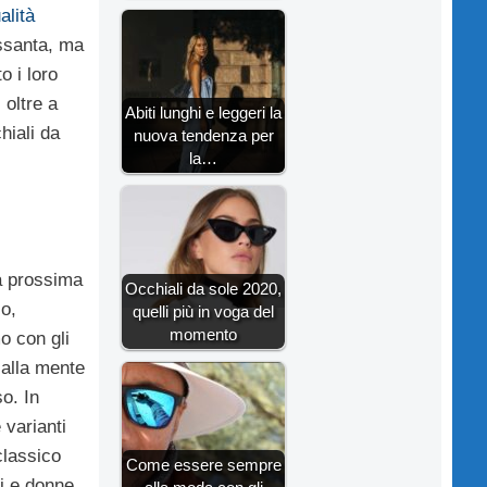
alità
essanta, ma
o i loro
 oltre a
Abiti lunghi e leggeri la
chiali da
nuova tendenza per
la…
ta prossima
Occhiali da sole 2020,
o,
quelli più in voga del
momento
o con gli
alla mente
o. In
 varianti
classico
Come essere sempre
ni e donne