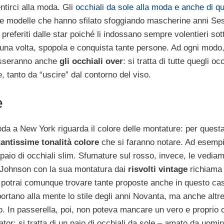
tirci alla moda. Gli
occhiali da sole alla moda e anche di qu
tante modelle che hanno sfilato sfoggiando mascherine anni S
preferiti dalle star poiché li indossano sempre volentieri sott
una volta, spopola e conquista tante persone. Ad ogni modo,
ndosseranno anche
gli occhiali over
: si tratta di tutte quegli oc
tanto da “uscire” dal contorno del viso.
e
moda a New York riguarda il colore delle montature: per ques
tantissime tonalità colore
che si faranno notare. Ad esempi
paio di occhiali slim. Sfumature sul rosso, invece, le vediam
a Johnson con la sua montatura dai
risvolti vintage
richiama 
k” potrai comunque trovare tante proposte anche in questo cas
portano alla mente lo stile degli anni Novanta, ma anche altre
do. In passerella, poi, non poteva mancare un vero e proprio 
ator: si tratta di un paio di occhiali da sole – amato da uomi