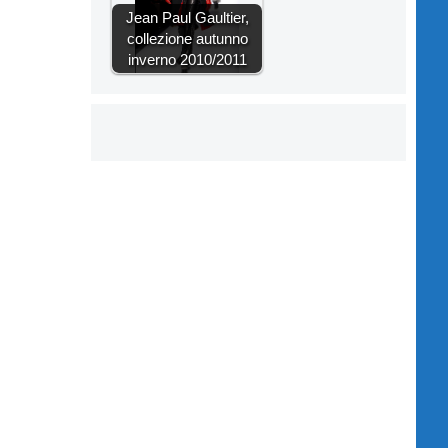
Jean Paul Gaultier,
collezione autunno
inverno 2010/2011