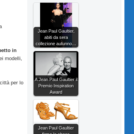
a
Jean Paul Gaultier,
abiti da sera
collezione autunno…
etto in
ei modelli,
A Jean Paul Gaultier il
ittà per lo
Premio Inspiration
Award
Jean Paul Gaultier