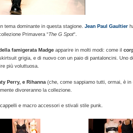
o un tema dominante in questa stagione.
Jean Paul Gaultier
h
collezione Primavera “
The G Spot
“.
della famigerata Madge
apparire in molti modi: come il
corp
kirtsuit grigia, e di nuovo con un paio di pantaloncini. Uno d
ire più voluttuosa.
aty Perry, e Rihanna
(che, come sappiamo tutti, ormai, è in c
lmente divoreranno la collezione.
cappelli e macro accessori e stivali stile punk.