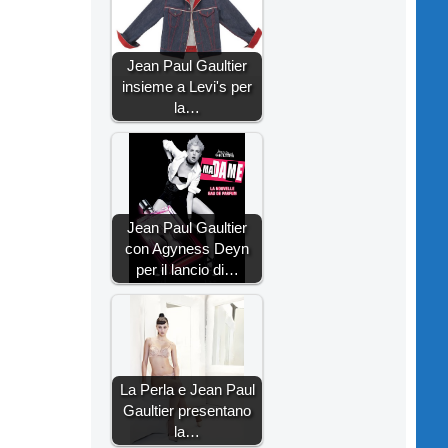
Jean Paul Gaultier
insieme a Levi's per
la…
Jean Paul Gaultier
con Agyness Deyn
per il lancio di…
La Perla e Jean Paul
Gaultier presentano
la…