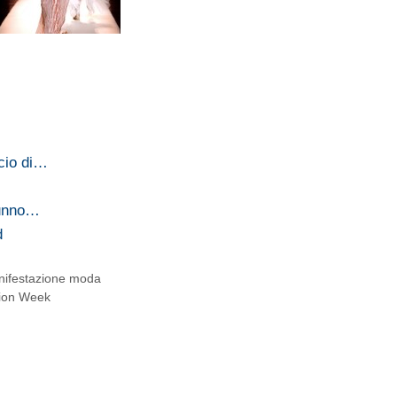
cio di…
tunno…
d
ifestazione moda
hion Week