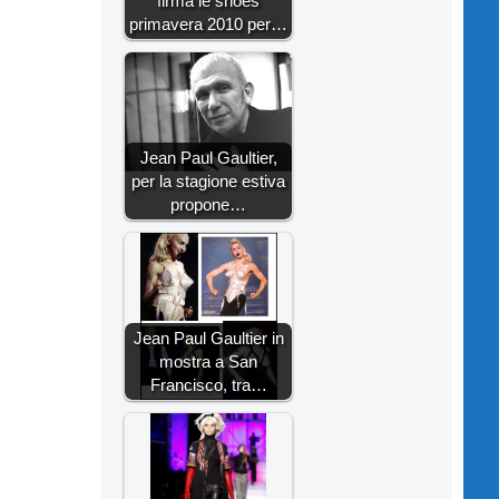
firma le shoes
primavera 2010 per…
Jean Paul Gaultier,
per la stagione estiva
propone…
Jean Paul Gaultier in
mostra a San
Francisco, tra…