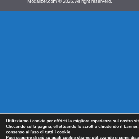
Modalizer.com © 2026. All right reserverd.
Utilizziamo i cookie per offrirti la migliore esperienza sul nostro si
Cliccando sulla pagina, effettuando lo scroll o chiudendo il banner, 
consenso all’uso di tutti i cookie
Puoi scoprire di più su quali cookie stiamo utilizzando o come disat